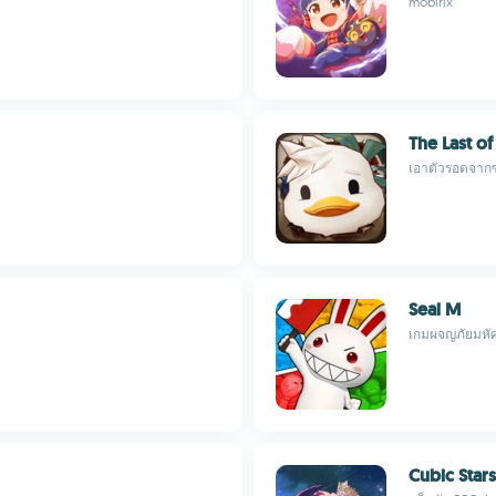
mobirix
The Last o
เอาตัวรอดจากซอ
Seal M
เกมผจญภัยมหัศจ
Cubic Stars