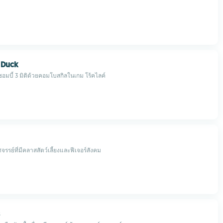
f Duck
มบี้ 3 มิติด้วยคอมโบสกิลในเกม โร้คไลค์
รรย์ที่มีคลาสสัตว์เลี้ยงและฟีเจอร์สังคม