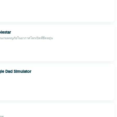
olestar
านเกมผจญภัยในอวกาศโลกเปิดที่ยืดหยุ่น
gle Dad Simulator
ame