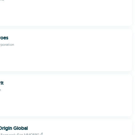
roes
poration
it
e
rigin Global
 Ragnarok ด้วย MMORPG นี้