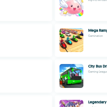
Mega Ramp
Gamination
City Bus D
Gaming Leagu
Legendary 