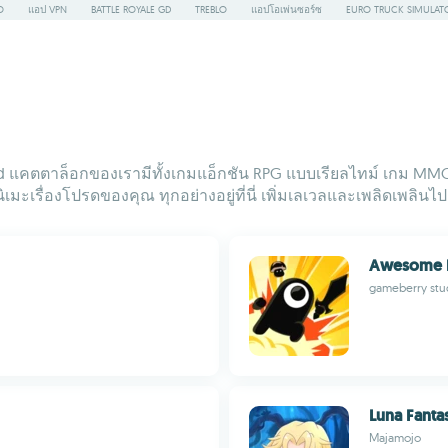
O
แอป VPN
BATTLE ROYALE GD
TREBLO
แอปโอเพ่นซอร์ซ
EURO TRUCK SIMULAT
oid แคตตาล็อกของเรามีทั้งเกมแอ็กชัน RPG แบบเรียลไทม์ เกม M
มะเรื่องโปรดของคุณ ทุกอย่างอยู่ที่นี่ เพิ่มเลเวลและเพลิดเพลินไป
Awesome D
gameberry stud
Luna Fanta
Majamojo