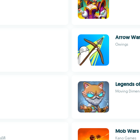
Arrow Wa
Owings
Legends of
Moving Dimen
Mob Wars 
มัติ
Kano Games