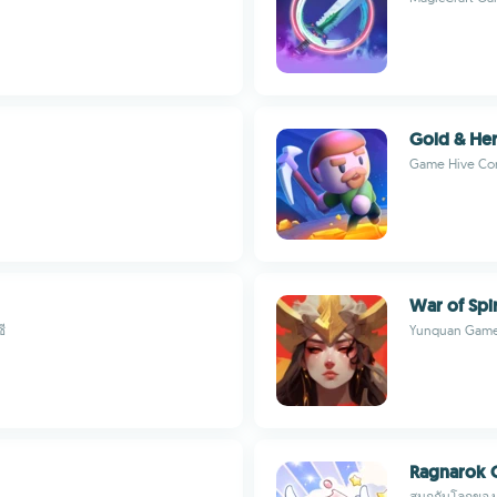
Gold & He
Game Hive Cor
War of Spir
ี
Yunquan Gam
Ragnarok O
สนุกกับโลกของ