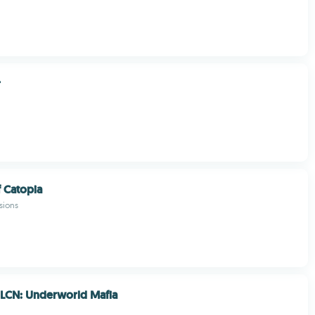
r
 Catopia
sions
LCN: Underworld Mafia