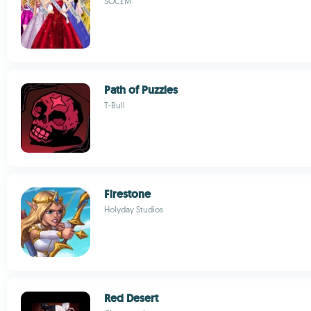
SOCEM
Path of Puzzles
T-Bull
Firestone
Holyday Studios
Red Desert