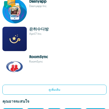
Dasnyapp
Dasnyapp Inc.
은하수다방
April7 Inc.
RoomSync
RoomSync
ดูเพิ่มเติม
คุณอาจจะสนใจ