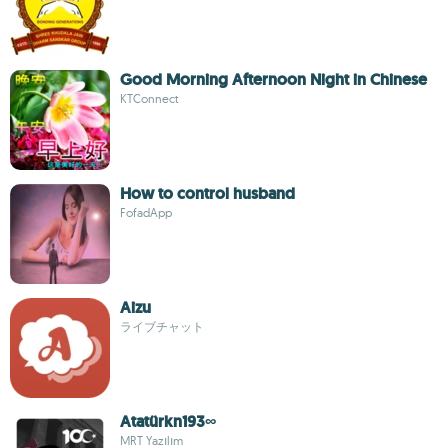
Good Morning Afternoon Night in Chinese
KTConnect
How to control husband
FofadApp
Aizu
ライブチャット
Atatürkn193∞
MRT Yazılım