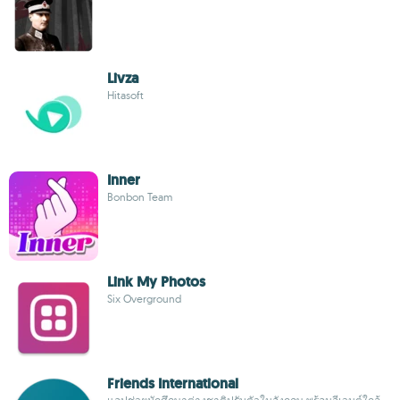
Livza
Hitasoft
Inner
Bonbon Team
Link My Photos
Six Overground
Friends International