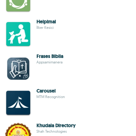
Helpimal
İlker Kesici
Frases Biblia
Appsamimanera
Carousel
MTM Recognition
Khudala Directory
Shah Technologies