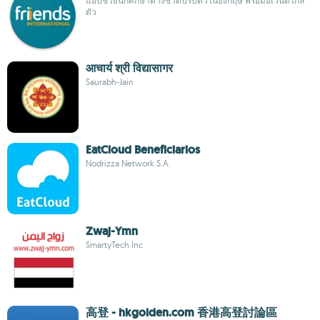
แอปช่วยนักศึกษาต่างชาติปรับตัวในอังกฤษ พร้อมอีเวนต์ใกล้
ตัว
आचार्य श्री विद्यासागर
Saurabh-Jain
EatCloud Beneficiarios
Nodrizza Network S.A.
Zwaj-Ymn
SmartyTech Inc
高登 - hkgolden.com 香港高登討論區