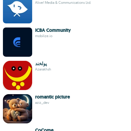
Alive! Media & Communications Ltd.
ICBA Community
mobilize.io
پولخند
Azarakhsh
romantic picture
aziz_dev
CoCome