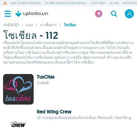
ARES: THE IRON VANGUARD
MY HERO ACADEMIA UNITED SURVIVAL
TICKET HERO
แอป VPN
BATTLE ROY
ANDROID
/
แอป
/
การสื่อสาร
/
โซเชียล
โซเชียล - 112
เชื่อมต่อกับโลกออนไลน์จากแอนดรอยด์ของคุณด้วยแอปโซเชียลที่ดีที่สุด และติดตาม
ทุกสิ่งที่เกิดขึ้นรอบตัวคุณ ตั้งแต่แอปยักษ์ใหญ่อย่าง Instagram และ TikTok ไปจนถึง
เครือข่ายใหม่ ๆ ที่เน้นความเป็นส่วนตัวหรือเฉพาะกลุ่มอาชีพ แพลตฟอร์มเหล่านี้ช่วย
ให้คุณเชื่อมต่อได้มากหรือน้อยตามต้องการ แชร์มีม ติดตามเทรนด์ สร้างชุมชน หรือ
ขยายตัวตนบนโลกดิจิทัลของคุณ ทั้งหมดนี้ทำได้จากที่เดียว
TusCitas
CodeJB
Red Wing Crew
เข้าร่วมชุมชนพิเศษของคนรักและมืออาชีพรองเท้า Red Wing