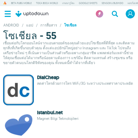
BETA PUBG MOBILE
TOCA BOCA WORLD
เกมนารูโตะ
GOOGLE SHEETS
SENGOKU BUSHIDO
แอปโอเพ่
ANDROID
/
แอป
/
การสื่อสาร
/
โซเชียล
โซเชียล - 55
เชื่อมต่อกับโลกออนไลน์จากแอนดรอยด์ของคุณด้วยแอปโซเชียลที่ดีที่สุด และติดตาม
ทุกสิ่งที่เกิดขึ้นรอบตัวคุณ ตั้งแต่แอปยักษ์ใหญ่อย่าง Instagram และ TikTok ไปจนถึง
เครือข่ายใหม่ ๆ ที่เน้นความเป็นส่วนตัวหรือเฉพาะกลุ่มอาชีพ แพลตฟอร์มเหล่านี้ช่วย
ให้คุณเชื่อมต่อได้มากหรือน้อยตามต้องการ แชร์มีม ติดตามเทรนด์ สร้างชุมชน หรือ
ขยายตัวตนบนโลกดิจิทัลของคุณ ทั้งหมดนี้ทำได้จากที่เดียว
DialCheap
ลดค่าโทรด้วยการโทร WiFi/3G ระหว่างประเทศราคาประหยัด
istanbul.net
Magnet Bilgi Teknolojileri