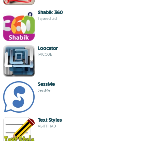
Shabik 360
Tajseed Ltd
Loocator
IVICODE
SessMe
SessMe
Text Styles
AL-ITTIHAD