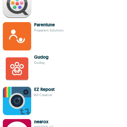
Parentune
Proparent Solutions
Gudog
Gudog
EZ Repost
Bill Creative
nearox