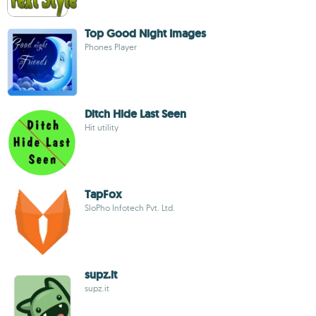
Top Good Night Images
Phones Player
Ditch Hide Last Seen
Hit utility
TapFox
SloPho Infotech Pvt. Ltd.
supz.it
supz.it