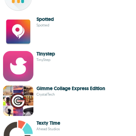
Spotted
Spotted
Tinystep
TinyStep
Gimme Collage Express Edition
CrystalTech
Texty Time
Ahead Studios