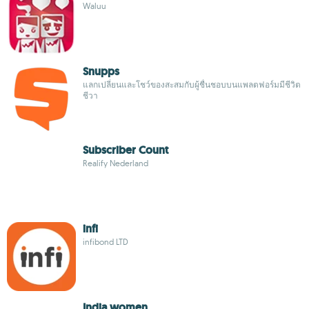
Waluu
Snupps
แลกเปลี่ยนและโชว์ของสะสมกับผู้ชื่นชอบบนแพลตฟอร์มมีชีวิต
ชีวา
Subscriber Count
Realify Nederland
infi
infibond LTD
India women