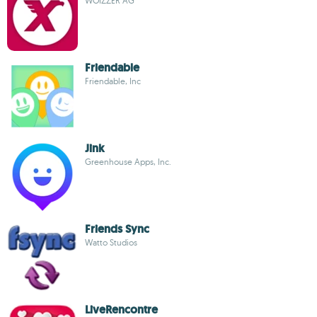
WOIZZER AG
Friendable
Friendable, Inc
Jink
Greenhouse Apps, Inc.
Friends Sync
Watto Studios
LiveRencontre