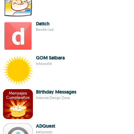
Dattch
Benikki Ltd.
GOM Satbara
Infoworld
Birthday Messages
Internet Design Zone
ADQuest
earlycorps