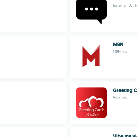
Jonathan LC , 
MBN
MBN ,Inc
Greeting C
AppRoach
Vibe ma vi