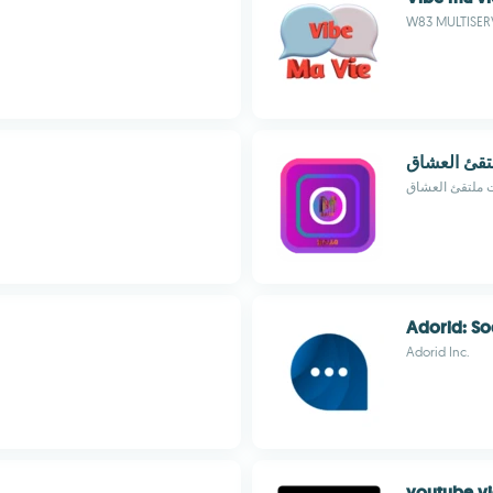
W83 MULTISER
قئ العشاق
 ملتقئ العشاق
Adorid: So
Adorid Inc.
youtube v