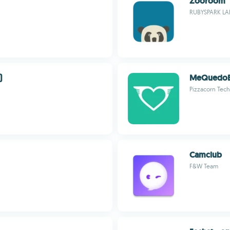
Zooroom
RUBYSPARK LAB
)
MeQuedoE
Pizzacorn Tec
Camclub
F&W Team