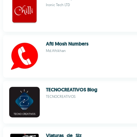
Ironic Tech LTD
Afti Mosh Numbers
Md.Aftikhan
TECNOCREATIVOS Blog
TECNOCREATIVOS
Viaturas_de_Slz