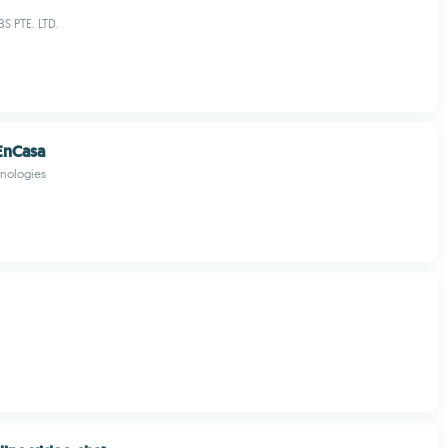
S PTE. LTD.
nCasa
hnologies