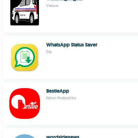
Viatura
WhatsApp Status Saver
Dip
BestieApp
Kelvin Android Inc
wordsidenews