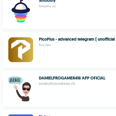
Smoothy
Smoothy inc.
PicoPlus - advanced telegram ( unofficial 
Pico Dev
DAMIELPROGAMER416 APP OFICIAL
DAMIELPROGAMER416 LTD