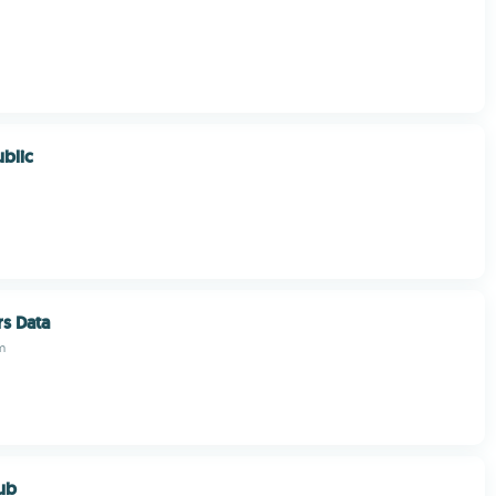
ublic
s Data
m
ub