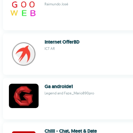
Raimundo José
Internet OfferBD
ICT AR
Ga androide1
Legend and Faze_Mario890pro
Chilli - Chat, Meet & Date