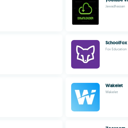
Jawadhassan
SchoolFox
Fox Education 
Wakelet
Wakelet