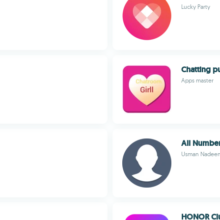
Lucky Party
Chatting p
Apps master
All Number
Usman Nadee
HONOR Cl