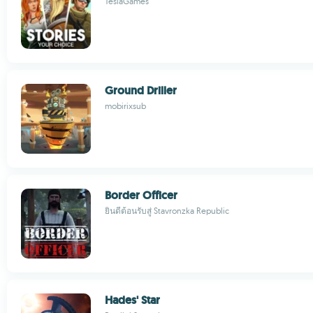
TeslaGames
Ground Driller
mobirixsub
Border Officer
ยินดีต้อนรับสู่ Stavronzka Republic
Hades' Star