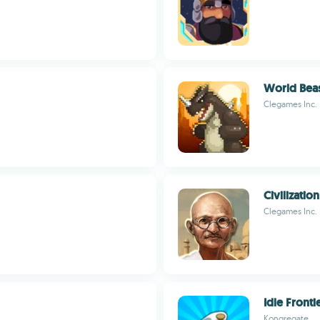
World Bea
Clegames Inc.
Civilizatio
Clegames Inc.
Idle Fronti
Kongregate