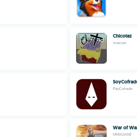
Chicotaz
isvazcan
SoyCofrad
PlayCofrade
War of War
MMAGAME