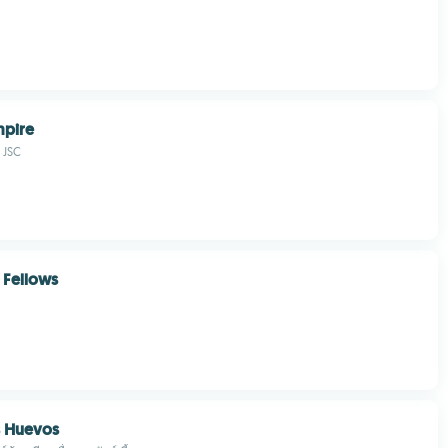
mpire
 JSC
 Fellows
s Huevos