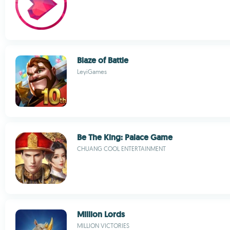
Blaze of Battle
LeyiGames
Be The King: Palace Game
CHUANG COOL ENTERTAINMENT
Million Lords
MILLION VICTORIES