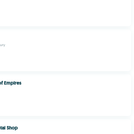
ury
f Empires
tal Shop