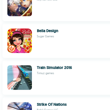
Bella Design
Sugar Games
Train Simulator 2016
Timuz games
Strike Of Nations
Babil Games LLC