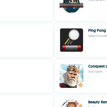
Ping Pong
SabbirChowdh
Conquest o
Snail Game
Beauty Ren