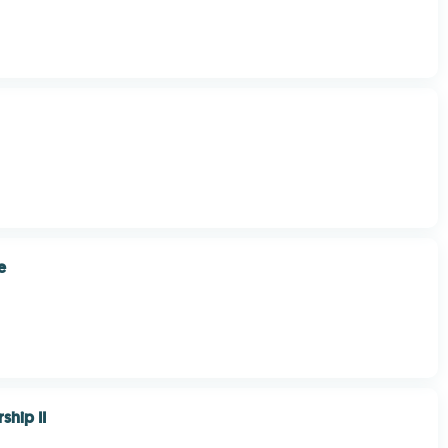
e
ship II