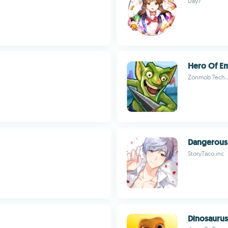
Day7
Hero Of E
Zonmob Tech.,
Dangerous
StoryTaco.inc
Dinosauru