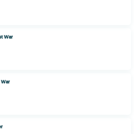
st War
n War
er