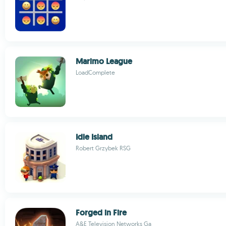
Marimo League
LoadComplete
Idle Island
Robert Grzybek RSG
Forged in Fire
A&E Television Networks Ga