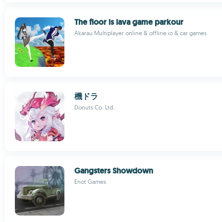
The floor is lava game parkour
Akarau Multiplayer online & offline io & car games
機ドラ
Donuts Co. Ltd.
Gangsters Showdown
Enot Games