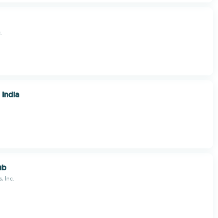
.
 India
ub
, Inc.