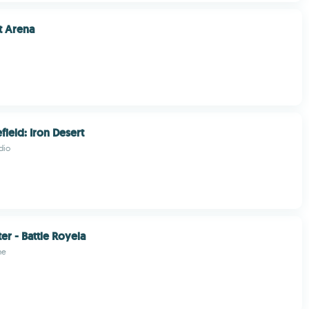
t Arena
efield: Iron Desert
dio
er - Battle Royela
me