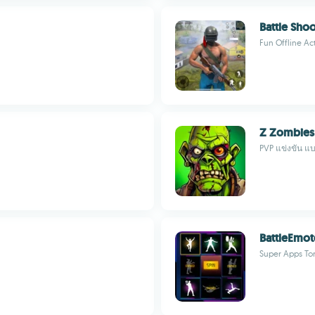
Battle Sho
Fun Offline A
Z Zombies
PVP แข่งขัน แ
BattleEmot
Super Apps To