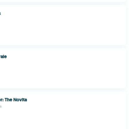
s
ale
r: The Novita
s