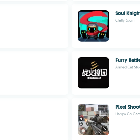
Soul Knigh
ChillyRoom
Furry Battl
Armed Cat Stu
Pixel Shoot
Happy Go Ga