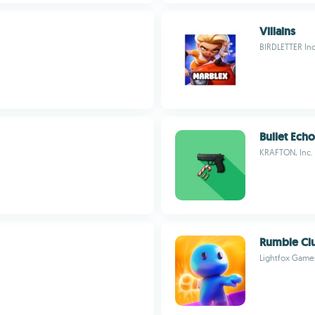
Villains
BIRDLETTER Inc
Bullet Echo
KRAFTON, Inc.
Rumble Cl
Lightfox Games