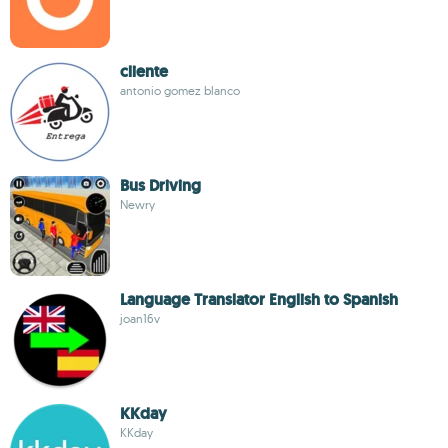
cliente
antonio gomez blanco
Bus Driving
Newry
Language Translator English to Spanish
joan16v
KKday
KKday