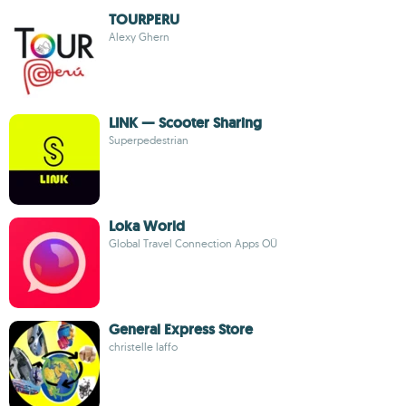
TOURPERU
Alexy Ghern
LINK — Scooter Sharing
Superpedestrian
Loka World
Global Travel Connection Apps OÜ
General Express Store
christelle laffo