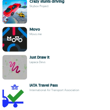
Crazy stunts driving
Skybox Project
Movo
Movo.me
Just Draw It
Lapaca Devs
IATA Travel Pass
International Air Transport Association