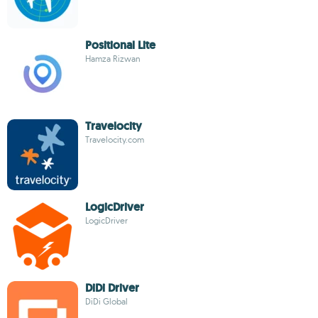
Positional Lite
Hamza Rizwan
Travelocity
Travelocity.com
LogicDriver
LogicDriver
DiDi Driver
DiDi Global