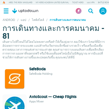
ARES: THE IRON VANGUARD
MY HERO ACADEMIA UNITED SURVIVAL
TICKET HERO
แอป VPN
BATTLE ROY
ANDROID
/
แอป
/
ไลฟ์สไตล์
/
การเดินทางและการคมนาคม
การเดินทางและการคมนาคม -
81
เดินทางไปที่ไหนก็ได้โดยไม่หลงทางหรือทำให้เรื่องยุ่งยาก ลองใช้เบราว์เซอร์ที่มีการ
อัปเดตการจราจรแบบสด แอปสำหรับเรียกรถแท็กซี่อย่างรวดเร็ว หรือเครื่องมือเพื่อ
ตรวจสอบเวลาการขนส่งสาธารณะล่าสุด คุณสามารถวางแผนเส้นทางเพื่อหลีกเลี่ยง
การจราจร มองหาที่จอดรถฟรี หรือใช้แผนที่ออฟไลน์เมื่อไม่มีสัญญาณ หากมีแอปที่
ช่วยให้การเดินทางง่ายขึ้นและปลอดภัยขึ้น คุณจะพบได้ที่นี่
SafeBoda
SafeBoda Holding
AvioScout — Cheap Flights
Apps Mixer