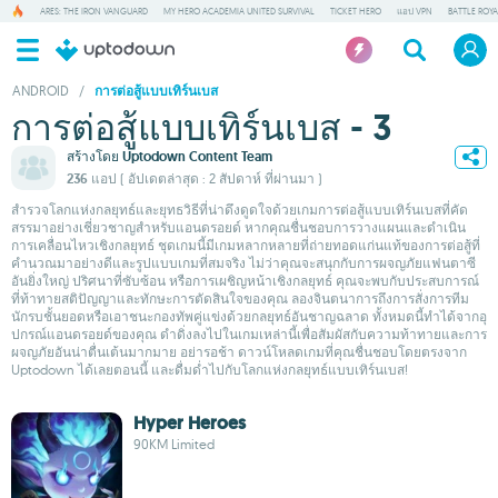
ARES: THE IRON VANGUARD
MY HERO ACADEMIA UNITED SURVIVAL
TICKET HERO
แอป VPN
BATTLE ROY
ANDROID
/
การต่อสู้แบบเทิร์นเบส
การต่อสู้แบบเทิร์นเบส - 3
สร้างโดย
Uptodown Content Team
236 แอป
( อัปเดตล่าสุด : 2 สัปดาห์ ที่ผ่านมา )
สำรวจโลกแห่งกลยุทธ์และยุทธวิธีที่น่าดึงดูดใจด้วยเกมการต่อสู้แบบเทิร์นเบสที่คัด
สรรมาอย่างเชี่ยวชาญสำหรับแอนดรอยด์ หากคุณชื่นชอบการวางแผนและดำเนิน
การเคลื่อนไหวเชิงกลยุทธ์ ชุดเกมนี้มีเกมหลากหลายที่ถ่ายทอดแก่นแท้ของการต่อสู้ที่
คำนวณมาอย่างดีและรูปแบบเกมที่สมจริง ไม่ว่าคุณจะสนุกกับการผจญภัยแฟนตาซี
อันยิ่งใหญ่ ปริศนาที่ซับซ้อน หรือการเผชิญหน้าเชิงกลยุทธ์ คุณจะพบกับประสบการณ์
ที่ท้าทายสติปัญญาและทักษะการตัดสินใจของคุณ ลองจินตนาการถึงการสั่งการทีม
นักรบชั้นยอดหรือเอาชนะกองทัพคู่แข่งด้วยกลยุทธ์อันชาญฉลาด ทั้งหมดนี้ทำได้จากอุ
ปกรณ์แอนดรอยด์ของคุณ ดำดิ่งลงไปในเกมเหล่านี้เพื่อสัมผัสกับความท้าทายและการ
ผจญภัยอันน่าตื่นเต้นมากมาย อย่ารอช้า ดาวน์โหลดเกมที่คุณชื่นชอบโดยตรงจาก
Uptodown ได้เลยตอนนี้ และดื่มด่ำไปกับโลกแห่งกลยุทธ์แบบเทิร์นเบส!
Hyper Heroes
90KM Limited