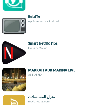
BelalTv
AppInventor for Android
Smart Netflix Tips
Elouajdi Mouad
MAKKAH AUR MADINA LIVE
ASIF AFRIDI
منزل المسلسلات
movizhouse.com