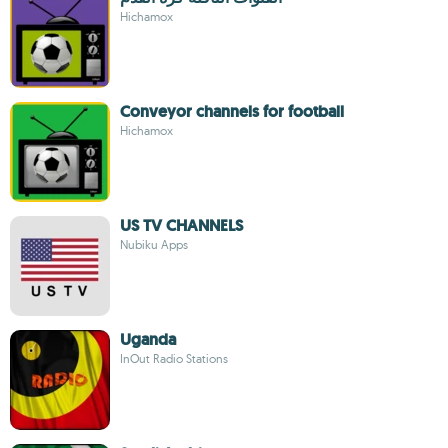
Hichamox
Conveyor channels for football
Hichamox
US TV CHANNELS
Nubiku Apps
Uganda
InOut Radio Stations