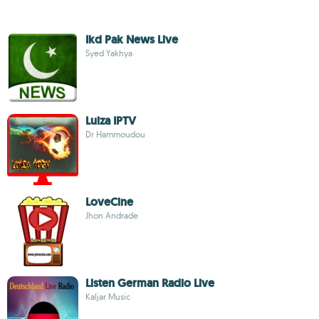
Ikd Pak News Live
Syed Yakhya
Luiza IPTV
Dr Hammoudou
LoveCine
Jhon Andrade
Listen German Radio Live
Kaljar Music