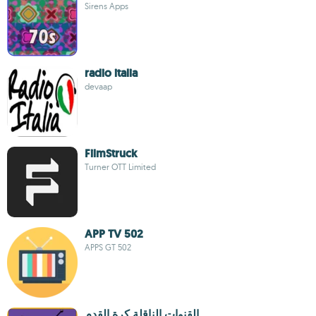
Sirens Apps
radio italia
devaap
FilmStruck
Turner OTT Limited
APP TV 502
APPS GT 502
القنوات الناقلة كرة القدم