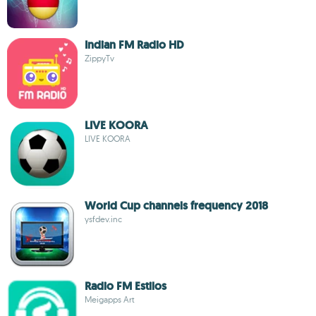
Indian FM Radio HD
ZippyTv
LIVE KOORA
LIVE KOORA
World Cup channels frequency 2018
ysfdev.inc
Radio FM Estilos
Meigapps Art