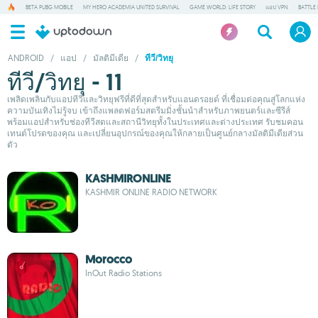
BETA PUBG MOBILE
MY HERO ACADEMIA UNITED SURVIVAL
GAME WORLD: LIFE STORY
แอป VPN
BATTLE
ANDROID
/
แอป
/
มัลติมีเดีย
/
ทีวี/วิทยุ
ทีวี/วิทยุ - 11
เพลิดเพลินกับแอปทีวีและวิทยุฟรีที่ดีที่สุดสำหรับแอนดรอยด์ ที่เชื่อมต่อคุณสู่โลกแห่ง
ความบันเทิงไม่รู้จบ เข้าถึงแพลตฟอร์มสตรีมมิ่งชั้นนำสำหรับภาพยนตร์และซีรีส์
พร้อมแอปสำหรับช่องทีวีสดและสถานีวิทยุทั้งในประเทศและต่างประเทศ รับชมคอน
เทนต์โปรดของคุณ และเปลี่ยนอุปกรณ์ของคุณให้กลายเป็นศูนย์กลางมัลติมีเดียส่วน
ตัว
KASHMIRONLINE
KASHMIR ONLINE RADIO NETWORK
Morocco
InOut Radio Stations