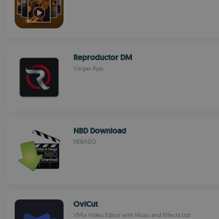
Reproductor DM
Vargas App
NBD Download
NEBADO
OviCut
VMix Video Editor with Music and Effects Ltd.