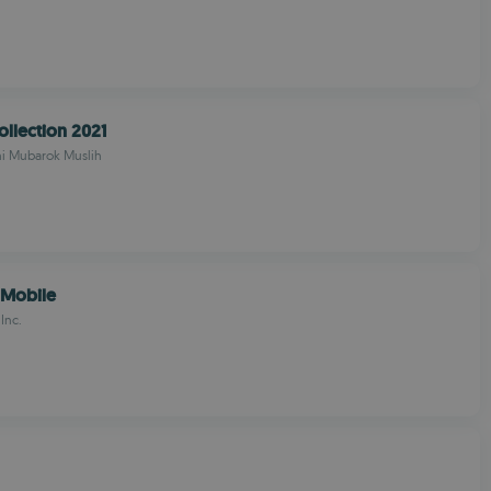
ollection 2021
i Mubarok Muslih
 Mobile
Inc.