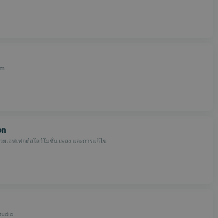
em
on
้วยเอฟเฟกต์สโลว์โมชั่น เพลง และการแก้ไข
tudio