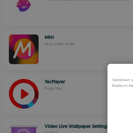
Mivi
Music Video Studio
Uptodown us
TecPlayer
display to ma
Plugin Max
Video Live Wallpaper Setting
심플앱스