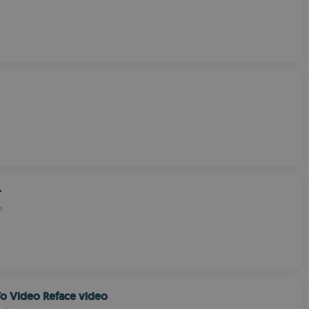
r
o
o Video Reface video