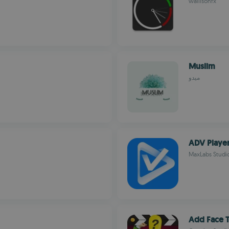
wallisonfx
Muslim
ميدو
ADV Playe
MaxLabs Studi
Add Face T