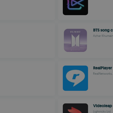
BTS song c
Azhar Khumain
RealPlayer
RealNetworks, 
Videoleap
Lightricks Ltd.