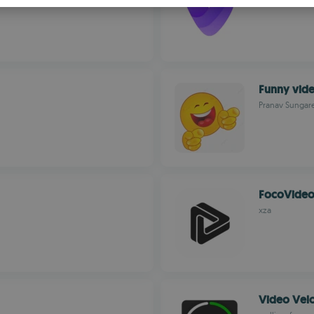
S
R
Funny vid
Pranav Sungar
FocoVide
xza
Video Velo