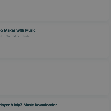
eo Maker with Music
aker With Music Studio
Player & Mp3 Music Downloader