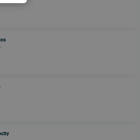
PANISH
OMANIAN
eos
e
o
city