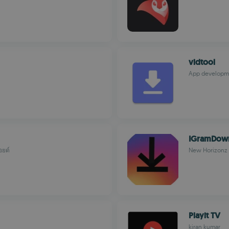
vidtool
App developm
IGramDow
อยด์
New Horizonz
Playit TV
kiran kumar