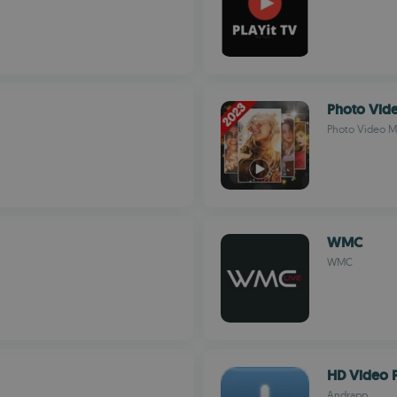
Photo Vid
Photo Video M
WMC
WMC
HD Video 
Andrapp