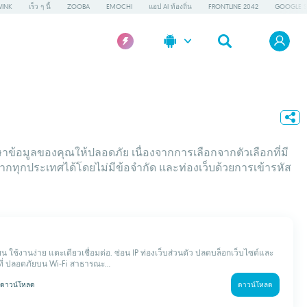
INK
เร็ว ๆ นี้
ZOOBA
EMOCHI
แอป AI ท้องถิ่น
FRONTLINE 2042
GOOGLE S
ข้อมูลของคุณให้ปลอดภัย เนื่องจากการเลือกจากตัวเลือกที่มี
หาจากทุกประเทศได้โดยไม่มีข้อจำกัด และท่องเว็บด้วยการเข้ารหัส
ยน ใช้งานง่าย แตะเดียวเชื่อมต่อ. ซ่อน IP ท่องเว็บส่วนตัว ปลดบล็อกเว็บไซต์และ
นที่ ปลอดภัยบน Wi‑Fi สาธารณะ...
ดาวน์โหลด
ดาวน์โหลด