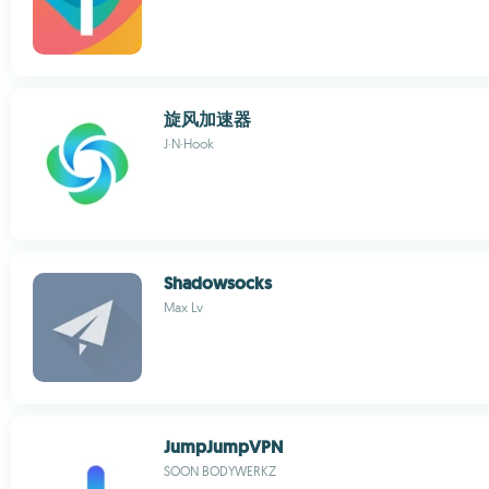
旋风加速器
J·N·Hook
Shadowsocks
Max Lv
JumpJumpVPN
SOON BODYWERKZ