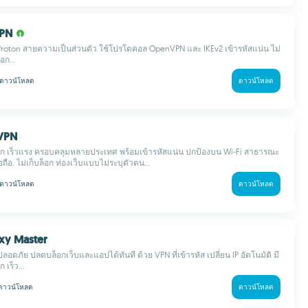
VPN
roton สายความเป็นส่วนตัว ใช้โปรโตคอล OpenVPN และ IKEv2 เข้ารหัสแน่น ไม่
อก...
ดาวน์โหลด
ดาวน์โหลด
sVPN
วโลก เร็วแรง ครอบคลุมหลายประเทศ พร้อมเข้ารหัสแน่น ปกป้องบน Wi‑Fi สาธารณะ
ถือ. ไม่เก็บล็อก ท่องเว็บแบบไม่ระบุตัวตน...
ดาวน์โหลด
ดาวน์โหลด
xy Master
ปลอดภัย ปลดบล็อกเว็บและแอปได้ทันที ด้วย VPN ที่เข้ารหัส เปลี่ยน IP อัตโนมัติ มี
 เร็ว...
ดาวน์โหลด
ดาวน์โหลด