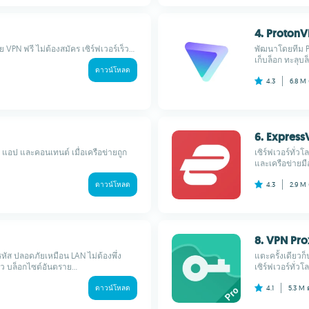
4. Proton
PN ฟรี ไม่ต้องสมัคร เซิร์ฟเวอร์เร็ว...
พัฒนาโดยทีม P
เก็บล็อก ทะลุบล็
ดาวน์โหลด
4.3
6.8 M
6. Expres
 แอป และคอนเทนต์ เมื่อเครือข่ายถูก
เซิร์ฟเวอร์ทั่
และเครือข่ายมือ
ดาวน์โหลด
4.3
2.9 M
8. VPN Pro
หัส ปลอดภัยเหมือน LAN ไม่ต้องพึ่ง
แตะครั้งเดียวก็
็ว บล็อกไซต์อันตราย...
เซิร์ฟเวอร์ทั่วโลก
ดาวน์โหลด
4.1
5.3 M