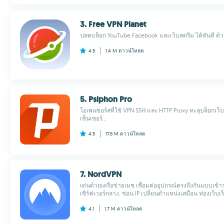
3. Free VPN Planet
ปลดบล็อก YouTube Facebook และเว็บสตรีม ได้ทันที ด้วย V
4.5
1.4 M
ดาวน์โหลด
5. Psiphon Pro
โอเพนซอร์สที่ใช้ VPN SSH และ HTTP Proxy ทะลุบล็อกเว็บ
เซ็นเซอร์...
4.5
17.6 M
ดาวน์โหลด
7. NordVPN
เด่นด้วยเครือข่ายเมช เชื่อมต่ออุปกรณ์ตรงถึงกันแบบเข้าร
เซิร์ฟเวอร์กลาง. ซ่อน IP เปลี่ยนตำแหน่งเสมือน ท่องเว็บเร
4.1
1.7 M
ดาวน์โหลด