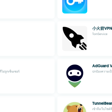
小火箭VPN
TomService
AdGuard 
่ไม่ถูกเซ็นเซอร์
ปกป้องความเป็
TunnelBea
เข้าถึงเว็บไซต์