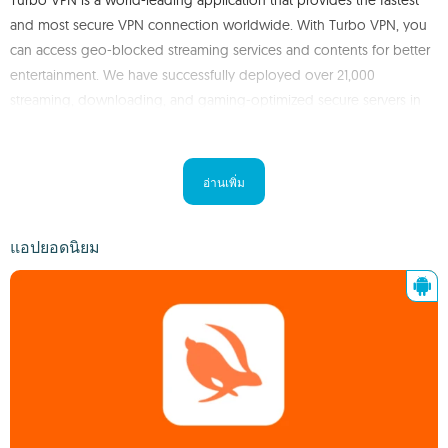
Turbo VPN is a world-leading application that provides the fastest
and most secure VPN connection worldwide. With Turbo VPN, you
can access geo-blocked streaming services and contents for better
entertainment. We have successfully deployed over 21,000
streaming, downloading, and gaming-optimized secure servers in
more than 111 locations.
Customers are always our top priority. We take complete care of
อ่านเพิ่ม
your privacy and safeguard your online experience. We provide
24/7 customer care services to help your online experience be
แอปยอดนิยม
smooth and memorable.