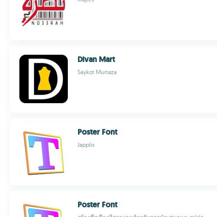
Divan Mart
Saykot Murtaza
Poster Font
Japplis
Poster Font