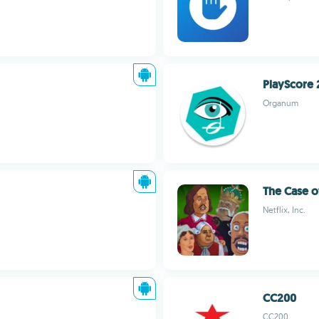
PlayScore 
Organum
The Case o
Netflix, Inc.
CC200
CC200