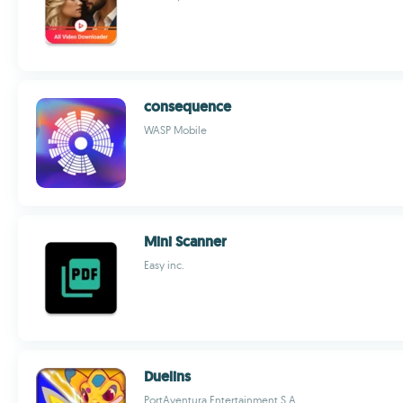
consequence
WASP Mobile
Mini Scanner
Easy inc.
Duelins
PortAventura Entertainment S.A