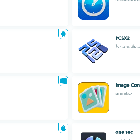
PCSX2
โปรแกรมเลียนแบ
Image Con
saharabox
one sec