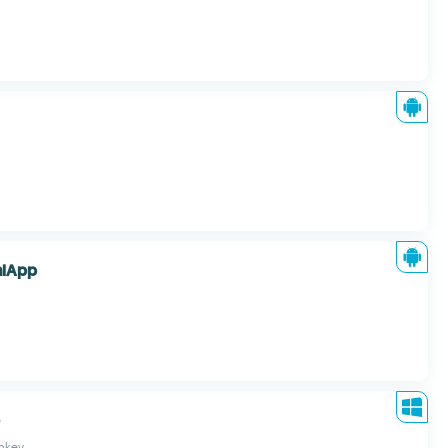
alApp
nkey