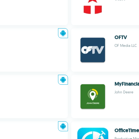
OFTV
OF Media LLC
MyFinanci
John Deere
OfficeTime
Productive Mo