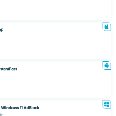
DF
stantPass
Windows 11 AdBlock
bh