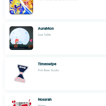
AuraMon
Jose ToMe
Timeswipe
Pink Bean Studio
Nossrah
Majles