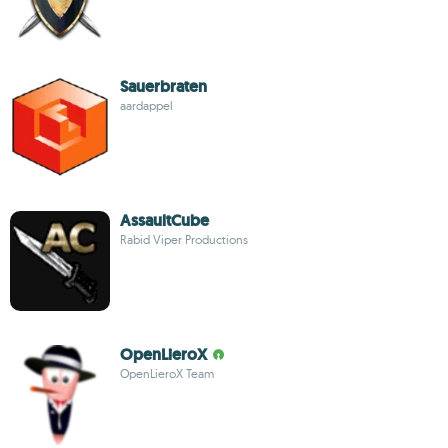
Sauerbraten
aardappel
AssaultCube
Rabid Viper Productions
OpenLieroX
OpenLieroX Team