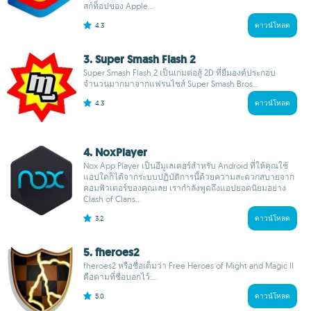
สก์ท็อปของ Apple...
4.3
ดาวน์โหลด
3. Super Smash Flash 2
Super Smash Flash 2 เป็นเกมต่อสู้ 2D ที่ยืมองค์ประกอบ
จำนวนมากมาจากแฟรนไชส์ Super Smash Bros...
4.3
ดาวน์โหลด
4. NoxPlayer
Nox App Player เป็นอีมูเลเตอร์สำหรับ Android ที่ให้คุณใช้
แอปใดก็ได้จากระบบปฏิบัติการนี้ด้วยความสะดวกสบายจาก
คอมพิวเตอร์ของคุณเลย เรากำลังพูดถึงแอปยอดนิยมอย่าง
Clash of Clans...
3.2
ดาวน์โหลด
5. fheroes2
fheroes2 หรือชื่อเต็มว่า Free Heroes of Might and Magic II
คือตามที่ชื่อบอกไว้:...
5.0
ดาวน์โหลด