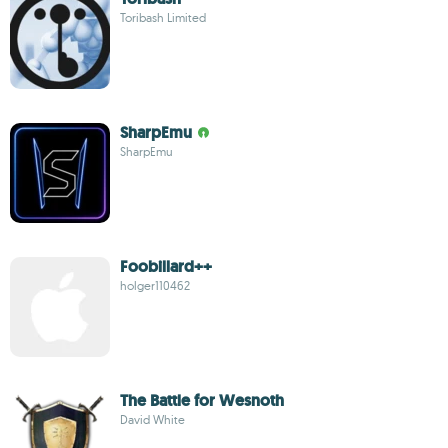
Toribash Limited
SharpEmu
SharpEmu
Foobillard++
holger110462
The Battle for Wesnoth
David White