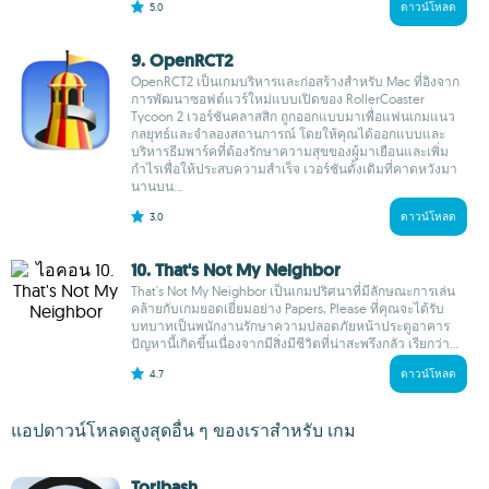
5.0
ดาวน์โหลด
9. OpenRCT2
OpenRCT2 เป็นเกมบริหารและก่อสร้างสำหรับ Mac ที่อิงจาก
การพัฒนาซอฟต์แวร์ใหม่แบบเปิดของ RollerCoaster
Tycoon 2 เวอร์ชันคลาสสิก ถูกออกแบบมาเพื่อแฟนเกมแนว
กลยุทธ์และจำลองสถานการณ์ โดยให้คุณได้ออกแบบและ
บริหารธีมพาร์คที่ต้องรักษาความสุขของผู้มาเยือนและเพิ่ม
กำไรเพื่อให้ประสบความสำเร็จ เวอร์ชันดั้งเดิมที่คาดหวังมา
นานบน...
3.0
ดาวน์โหลด
10. That's Not My Neighbor
That's Not My Neighbor เป็นเกมปริศนาที่มีลักษณะการเล่น
คล้ายกับเกมยอดเยี่ยมอย่าง Papers, Please ที่คุณจะได้รับ
บทบาทเป็นพนักงานรักษาความปลอดภัยหน้าประตูอาคาร
ปัญหานี้เกิดขึ้นเนื่องจากมีสิ่งมีชีวิตที่น่าสะพรึงกลัว เรียกว่า...
4.7
ดาวน์โหลด
แอปดาวน์โหลดสูงสุดอื่น ๆ ของเราสำหรับ เกม
Toribash