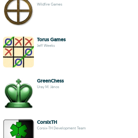
Wildfire Games
Torus Games
Jeff Weeks
GreenChess
Uray M. János
CorsixTH
Corsix-TH Development Team