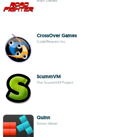
Brain Games
CrossOver Games
CodeWeavers Inc.
ScummVM
The ScummVM Project
Quinn
Simon Härtel