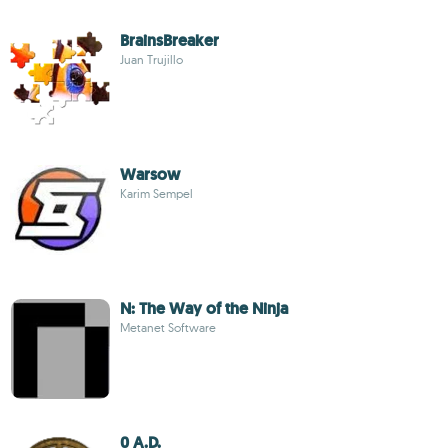
BrainsBreaker
Juan Trujillo
Warsow
Karim Sempel
N: The Way of the Ninja
Metanet Software
0 A.D.