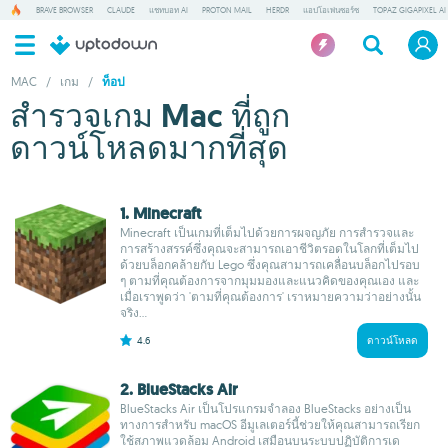
BRAVE BROWSER
CLAUDE
แชทบอท AI
PROTON MAIL
HERDR
แอปโอเพ่นซอร์ซ
TOPAZ GIGAPIXEL AI
MAC
/
เกม
/
ท็อป
สำรวจเกม Mac ที่ถูก
ดาวน์โหลดมากที่สุด
1. Minecraft
Minecraft เป็นเกมที่เต็มไปด้วยการผจญภัย การสำรวจและ
การสร้างสรรค์ซึ่งคุณจะสามารถเอาชีวิตรอดในโลกที่เต็มไป
ด้วยบล็อกคล้ายกับ Lego ซึ่งคุณสามารถเคลื่อนบล็อกไปรอบ
ๆ ตามที่คุณต้องการจากมุมมองและแนวคิดของคุณเอง และ
เมื่อเราพูดว่า 'ตามที่คุณต้องการ' เราหมายความว่าอย่างนั้น
จริง...
4.6
ดาวน์โหลด
2. BlueStacks Air
BlueStacks Air เป็นโปรแกรมจำลอง BlueStacks อย่างเป็น
ทางการสำหรับ macOS อีมูเลเตอร์นี้ช่วยให้คุณสามารถเรียก
ใช้สภาพแวดล้อม Android เสมือนบนระบบปฏิบัติการเด