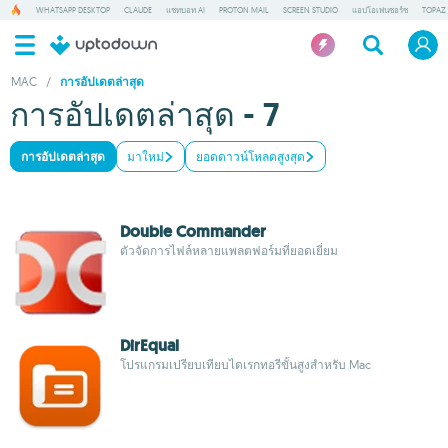
WHATSAPP DESKTOP
CLAUDE
แชทบอท AI
PROTON MAIL
SCREEN STUDIO
แอปโอเพ่นซอร์ซ
TOPAZ 
MAC
/
การอัปเดตล่าสุด
การอัปเดตล่าสุด - 7
การอัปเดตล่าสุด
มาใหม่
ยอดดาวน์โหลดสูงสุด
Double Commander
ตัวจัดการไฟล์หลายแพลตฟอร์มที่ยอดเยี่ยม
DirEqual
โปรแกรมเปรียบเทียบไดเรกทอรีขั้นสูงสำหรับ Mac