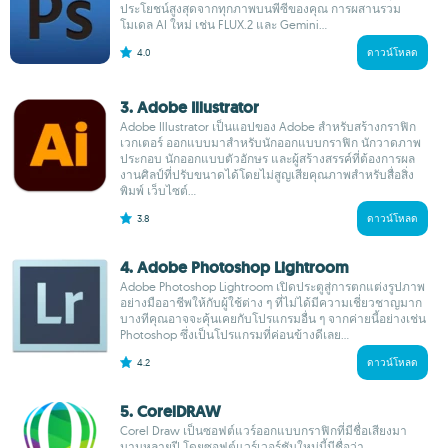
ประโยชน์สูงสุดจากทุกภาพบนพีซีของคุณ การผสานรวม
โมเดล AI ใหม่ เช่น FLUX.2 และ Gemini...
4.0
ดาวน์โหลด
3. Adobe Illustrator
Adobe Illustrator เป็นแอปของ Adobe สำหรับสร้างกราฟิก
เวกเตอร์ ออกแบบมาสำหรับนักออกแบบกราฟิก นักวาดภาพ
ประกอบ นักออกแบบตัวอักษร และผู้สร้างสรรค์ที่ต้องการผล
งานศิลป์ที่ปรับขนาดได้โดยไม่สูญเสียคุณภาพสำหรับสื่อสิ่ง
พิมพ์ เว็บไซต์...
3.8
ดาวน์โหลด
4. Adobe Photoshop Lightroom
Adobe Photoshop Lightroom เปิดประตูสู่การตกแต่งรูปภาพ
อย่างมืออาชีพให้กับผู้ใช้ต่าง ๆ ที่ไม่ได้มีความเชี่ยวชาญมาก
บางทีคุณอาจจะคุ้นเคยกับโปรแกรมอื่น ๆ จากค่ายนี้อย่างเช่น
Photoshop ซึ่งเป็นโปรแกรมที่ค่อนข้างดีเลย...
4.2
ดาวน์โหลด
5. CorelDRAW
Corel Draw เป็นซอฟต์แวร์ออกแบบกราฟิกที่มีชื่อเสียงมา
นานหลายปี โดยซอฟต์แวร์เวอร์ชันใหม่นี้มีชื่อว่า