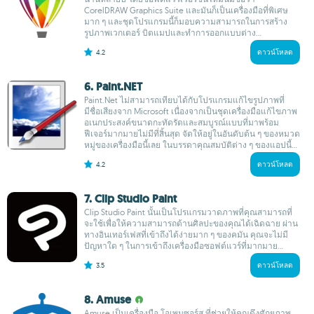
CorelDRAW Graphics Suite และมันก็เป็นเครื่องมือที่พิเศษ
มาก ๆ และชุดโปรแกรมนี้ก็มอบความสามารถในการสร้าง
รูปภาพเวกเตอร์ บิตแมปและทำการออกแบบต่าง...
4.2
ดาวน์โหลด
6. Paint.NET
Paint.Net ไม่สามารถเทียบได้กับโปรแกรมแก้ไขรูปภาพที่
มีชื่อเสียงจาก Microsoft เนื่องจากเป็นชุดเครื่องมือแก้ไขภาพ
อเนกประสงค์ขนาดกะทัดรัดและสมบูรณ์แบบที่มาพร้อม
ฟีเจอร์มากมายไม่มีที่สิ้นสุด จัดให้อยู่ในอันดับต้น ๆ ของหมวด
หมู่ของเครื่องมือนี้เลย ในบรรดาคุณสมบัติต่าง ๆ ของแอปนี้...
4.2
ดาวน์โหลด
7. Clip Studio Paint
Clip Studio Paint นั้นเป็นโปรแกรมวาดภาพที่คุณสามารถที่
จะใช้เพื่อให้ความสามารถด้านศิลปะของคุณได้เฉิดฉาย ผ่าน
ทางอินเทอร์เฟสที่เข้าถึงได้ง่ายมาก ๆ ของคมัน คุณจะไม่มี
ปัญหาใด ๆ ในการเข้าถึงเครื่องมือซอฟต์แวร์ที่มากมาย...
3.5
ดาวน์โหลด
8. Amuse
Amuse เป็นเครื่องมือ โอเพนซอร์ส ที่ช่วยให้คุณดึงศักยภาพ