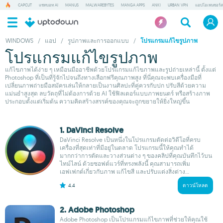
CAPCUT
แชทบอท AI
MANUS
MALWAREBYTES
MANGA APPS
ANKI
URBAN VPN
แอปโอเพนซอร์ส
WINDOWS
/
แอป
/
รูปภาพและการออกแบบ
/
โปรแกรมแก้ไขรูปภาพ
โปรแกรมแก้ไขรูปภาพ
แก้ไขภาพได้ง่าย ๆ เหมือนมืออาชีพด้วยโปรแกรมแก้ไขภาพและรูปถ่ายเหล่านี้ ตั้งแต่
Photoshop ที่เป็นที่รู้จักไปจนถึงทางเลือกฟรีคุณภาพสูง ที่นี่คุณจะพบเครื่องมือที่
เปลี่ยนภาพถ่ายมือสมัครเล่นให้กลายเป็นงานศิลปะที่คู่ควรกับปก ปรับสีด้วยความ
แม่นยำสูงสุด ลบวัตถุที่ไม่ต้องการด้วย AI ใช้ฟิลเตอร์แบบภาพยนตร์ หรือสร้างภาพ
ประกอบตั้งแต่เริ่มต้น ความคิดสร้างสรรค์ของคุณจะถูกขยายให้ยิ่งใหญ่ขึ้น
1. DaVinci Resolve
DaVinci Resolve เป็นหนึ่งในโปรแกรมตัดต่อวิดีโอที่ครบ
เครื่องที่สุดเท่าที่มีอยู่ในตลาด โปรแกรมนี้ให้คุณทำได้
มากกว่าการตัดและวางส่วนต่าง ๆ ของคลิปที่คุณบันทึกไว้บน
ไทม์ไลน์ ด้วยซอฟต์แวร์ที่ทรงพลังนี้ คุณสามารถเพิ่ม
เอฟเฟกต์เกี่ยวกับภาพ แก้ไขสี และปรับแต่งสิ่งต่าง...
4.4
ดาวน์โหลด
2. Adobe Photoshop
Adobe Photoshop เป็นโปรแกรมแก้ไขภาพที่ช่วยให้คุณใช้