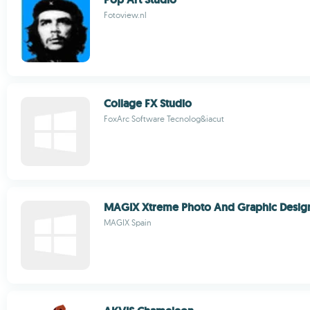
Fotoview.nl
Collage FX Studio
FoxArc Software Tecnolog&iacut
MAGIX Xtreme Photo And Graphic Desig
MAGIX Spain