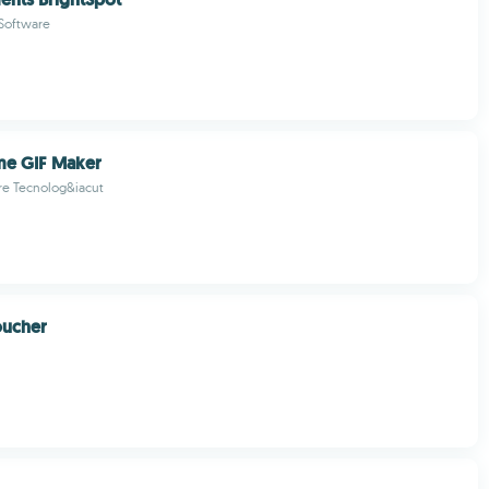
 Software
ame GIF Maker
re Tecnolog&iacut
oucher