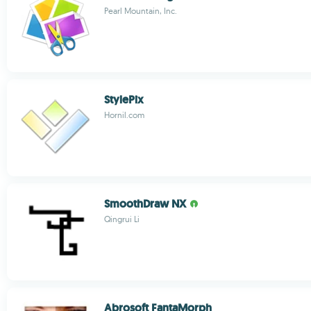
Pearl Mountain, Inc.
StylePix
Hornil.com
SmoothDraw NX
Qingrui Li
Abrosoft FantaMorph