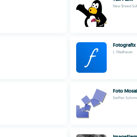
New Breed So
Fotografix
L. Madhavan
Foto Mosa
Steffen Schirm
ImageElem