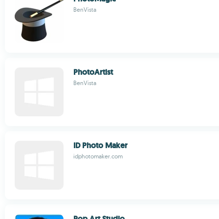
BenVista
PhotoArtist
BenVista
ID Photo Maker
idphotomaker.com
Pop Art Studio