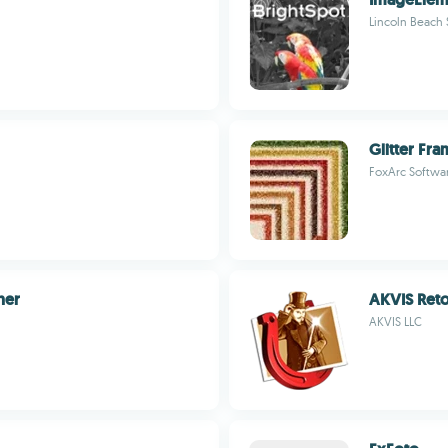
Lincoln Beach
Glitter Fr
FoxArc Softwa
ner
AKVIS Ret
AKVIS LLC