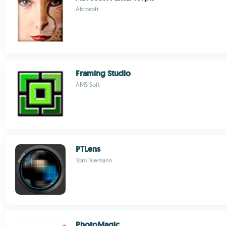
Abrosoft
Framing Studio
AMS Soft
PTLens
Tom Niemann
PhotoMagic