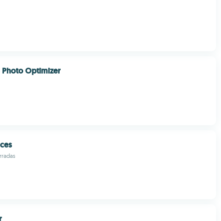
Photo Optimizer
ces
arradas
r