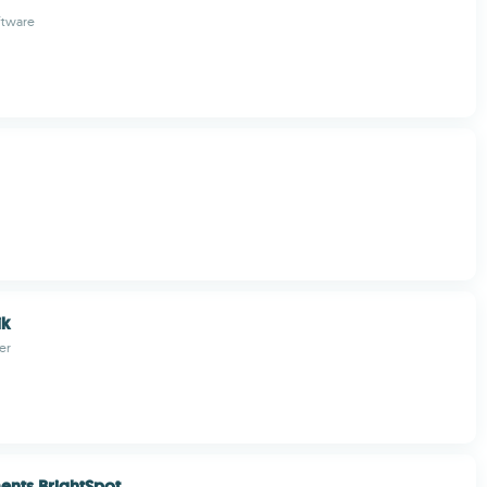
ftware
ik
er
ents BrightSpot