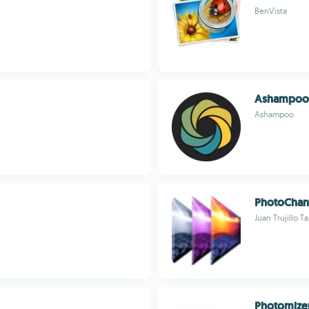
BenVista
Ashampoo 
Ashampoo
PhotoChan
Juan Trujillo T
Photomize