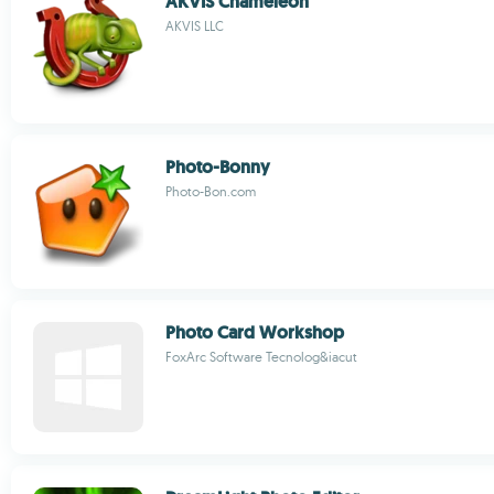
AKVIS Chameleon
AKVIS LLC
Photo-Bonny
Photo-Bon.com
Photo Card Workshop
FoxArc Software Tecnolog&iacut