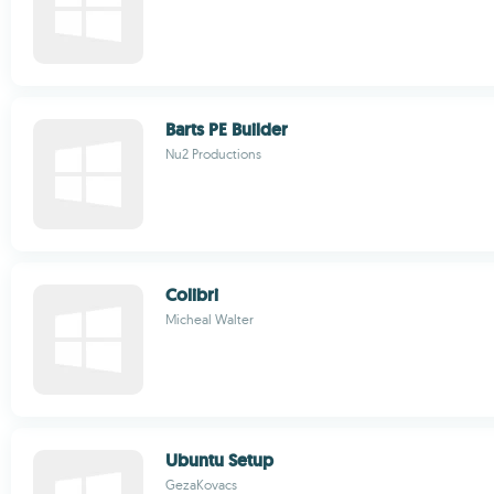
Barts PE Builder
Nu2 Productions
Colibri
Micheal Walter
Ubuntu Setup
GezaKovacs