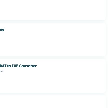
ew
BAT to EXE Converter
re