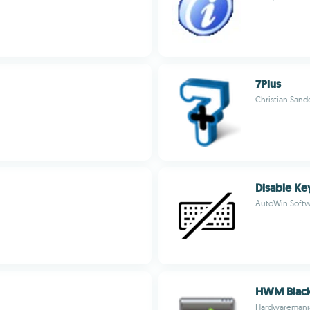
7Plus
Christian Sand
Disable Ke
AutoWin Soft
HWM Blac
Hardwaremani