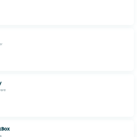
er
y
ware
kBox
a