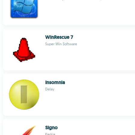
WinRescue 7
Super Win Software
Insomnia
Delay
Signo
Kerkia