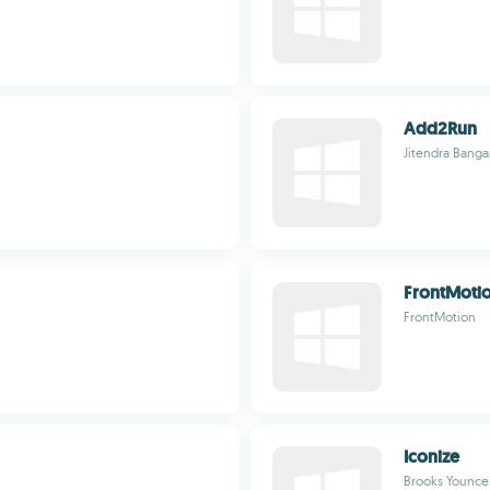
Add2Run
Jitendra Banga
FrontMoti
FrontMotion
Iconize
Brooks Younce