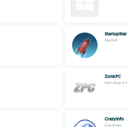
StartupStar
AbelSoft
ZonkPC
Paul's Blog o
CrazyInfo
CraxyPixels