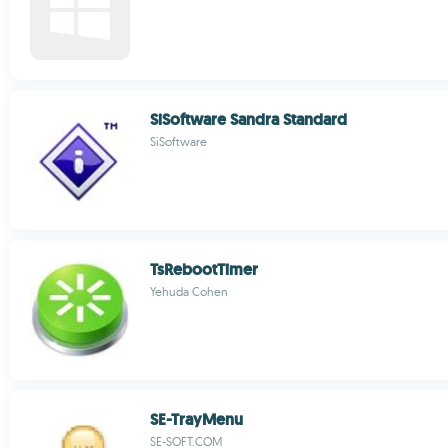
SiSoftware Sandra Standard
SiSoftware
TsRebootTimer
Yehuda Cohen
SE-TrayMenu
SE-SOFT.COM