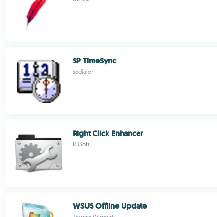
SP TimeSync
spdialer
Right Click Enhancer
RBSoft
WSUS Offline Update
Torsten Wittrock