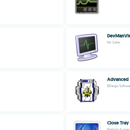
DevManVi
Nir Sofer
Advanced 
BDargo Softwa
Close Tray
Rethish Kumar