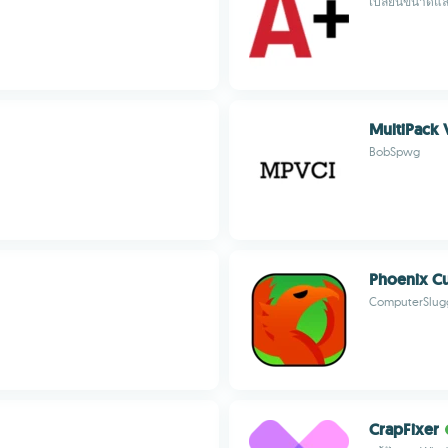
เปลี่ยนขนาดแ
MultiPack V
BobSpwg
Phoenix C
ComputerSlug
CrapFixer