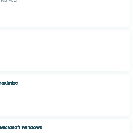
y Paul McLain
aximize
 Microsoft Windows