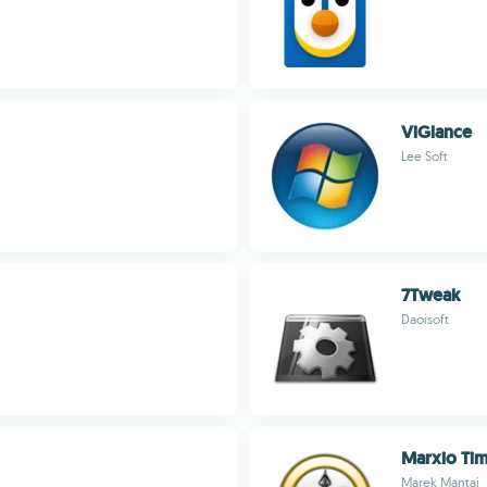
ViGlance
Lee Soft
7Tweak
Daoisoft
Marxio Ti
Marek Mantaj