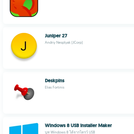
Juniper 27
Andriy Nesplyak (JCorp)
Deskpins
Elias Fortinis
Windows 8 USB Installer Maker
บูท Windows 8 ได้จากไดรว์ USB