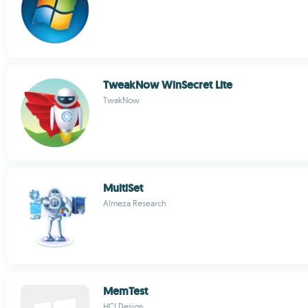
TweakNow WinSecret Lite
TwakNow
MultiSet
Almeza Research
MemTest
HCI Design