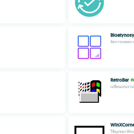
Bloatynos
จัดการบลอตแวร
RetroBar
เปลี่ยนแถบงาน 
WinXCorne
ใช้มุมของ Wind