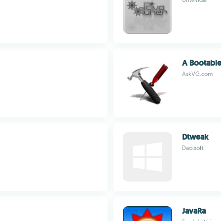
A Bootabl
AskVG.com
Dtweak
Daoisoft
JavaRa