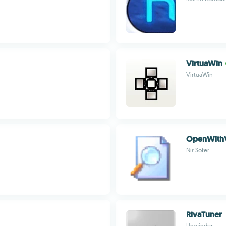
VirtuaWin
VirtuaWin
OpenWith
Nir Sofer
RivaTuner
Unwinder