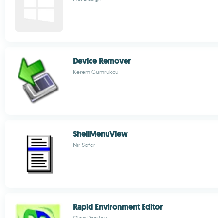
Device Remover
Kerem Gümrükcü
ShellMenuView
Nir Sofer
Rapid Environment Editor
Oleg Danilov