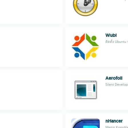
Wubi
ติดตั้ง Ubuntu
Aerofoil
Silent Develo
nHancer
Martin Korndör