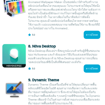
Animated Wallpaper Maker เป็นซอฟต์แวร์สำหรับสร้างวอ
ลล์เปเปอร์เคลื่อนไหวของคุณเอง โปรแกรมช่วยให้คุณใช้หนึ่ง
หรือหลายภาพและเพิ่มเอฟเฟกต์แบบไดนามิกได้ตามต้องการ
คุณไม่จำเป็นต้องมีทักษะการแก้ไขภาพขั้นสูงหรือสิ่งที่คล้าย
กันเลย มิหนำซ้ำ ในเวลาเพียงไม่กี่นาทีหลังการติดตั้ง
โปรแกรม คุณจะมีวอลล์เปเปอร์เคลื่อนไหวหลากหลายพร้อม
ใช้งานแล้ว แม่แบบทดสอบมากมายที่พร้อมใช้งาน ฟีเจอร์ที่มี
ประโยชน์อย่างมากใน Animated...
5.0
ดาวน์โหลด
8. N0va Desktop
N0va Desktop คือแอปฯ ที่สมบูรณ์แบบสำหรับผู้ที่ชื่นชอบเกม
ของ HoYoverse และกำลังมองหาวิธีปรับแต่งเดสก์ท็อปของ
คอมพิวเตอร์ตนเอง ด้วย N0va Desktop คุณสามารถเปลี่ยน
วอลเปเปอร์ของพีซีเป็นสิ่งที่พิเศษอย่างแท้จริง...
5.0
ดาวน์โหลด
9. Dynamic Theme
Dynamic Theme เป็นเครื่องมือที่ช่วยให้คุณเปลี่ยนภาพพื้น
หลังบนพีซีโดยอัตโนมัติ คุณสามารถเลือกความถี่และแหล่ง
ที่มาของภาพที่คุณต้องการ ซึ่งจะช่วยให้คุณไม่ต้องเบื่อกับ
การเห็นภาพพื้นหลังเดิม ๆ บนหน้าจอพีซีของคุณ ใน Dynamic
Theme เพียงเข้าไปในส่วนการตั้งค่าของระบบเพื่อเลือกแหล่ง
ที่มาของภาพพื้นหลังที่โปรแกรมจะใช้...