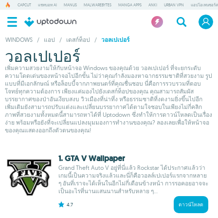
CAPCUT
แชทบอท AI
MANUS
MALWAREBYTES
MANGA APPS
ANKI
URBAN VPN
แอปโอเพนซอร์ส
WINDOWS
/
แอป
/
เดสก์ท็อป
/
วอลเปเปอร์
วอลเปเปอร์
เพิ่มความสวยงามให้กับหน้าจอ Windows ของคุณด้วย วอลเปเปอร์ ที่จะยกระดับ
ความโดดเด่นของหน้าจอไปอีกขั้น ไม่ว่าคุณกำลังมองหาฉากธรรมชาติที่สวยงาม รูป
แบบที่มีเอกลักษณ์ หรือล็อบบี้จากภาพยนตร์ที่คุณชื่นชอบ นี่คือการรวบรวมที่ตอบ
โจทย์ทุกความต้องการ เพียงแค่มองไปยังเดสก์ท็อปของคุณ คุณสามารถสัมผัส
บรรยากาศของป่าอันเงียบสงบ วิวเมืองที่น่าทึ่ง หรือธรรมชาติที่งดงามยิ่งขึ้นไปอีก
เพิ่มเติมยังสามารถปรับแต่งและเปลี่ยนบรรยากาศได้ตามใจชอบในเพียงไม่กี่คลิก
ภาพที่สวยงามทั้งหมดนี้สามารถหาได้ที่ Uptodown ซึ่งทำให้การดาวน์โหลดเป็นเรื่อง
ง่าย พร้อมหรือยังที่จะเปลี่ยนแปลงมุมมองการทำงานของคุณ? ลองเลยเพื่อให้หน้าจอ
ของคุณแสดงออกถึงตัวตนของคุณ!
1. GTA V Wallpaper
Grand Theft Auto V อยู่ที่นี่แล้ว Rockstar ได้ประกาศแล้วว่า
เกมนี้เป็นความจริงแล้วและนี่ก็คือวอลล์เปเปอร์แรกจากหลาย
ๆ อันที่เราจะได้เห็นในอีกไม่กี่เดือนข้างหน้า การรอคอยอาจจะ
เป็นอะไรที่นานแสนนานสำหรับหลาย ๆ...
4.7
ดาวน์โหลด