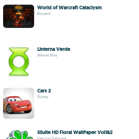
World of Warcraft Cataclysm
Blizzard
Linterna Verde
Warner Bros
Cars 2
Disney
SSuite HD Floral WallPaper Vol1&2
Van Loo Software