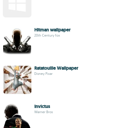
Hitman wallpaper
20th Century fox
Ratatouille Wallpaper
Disney Pixar
Invictus
Warner Bros