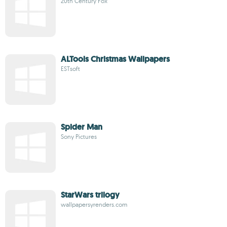
20th Century Fox
ALTools Christmas Wallpapers
ESTsoft
Spider Man
Sony Pictures
StarWars trilogy
wallpapersyrenders.com