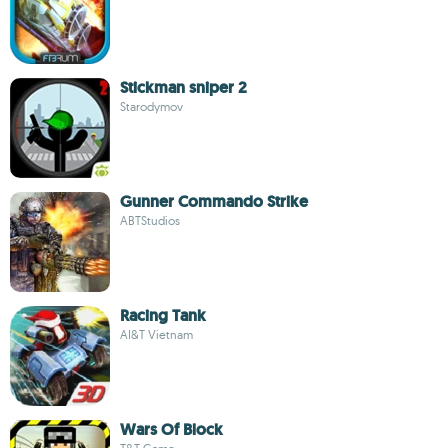
Stickman sniper 2
Starodymov
Gunner Commando Strike
ABTStudios
Racing Tank
AI&T Vietnam
Wars Of Block