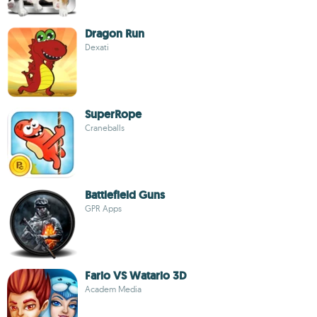
Dragon Run
Dexati
SuperRope
Craneballs
Battlefield Guns
GPR Apps
Fario VS Watario 3D
Academ Media