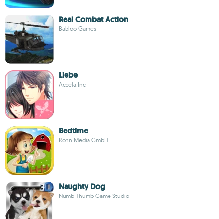
Real Combat Action
Babloo Games
Liebe
Accela,Inc
Bedtime
Rohn Media GmbH
Naughty Dog
Numb Thumb Game Studio