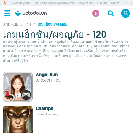
BETA PUBG MOBILE
MY HERO ACADEMIA UNITED SURVIVAL
GAME WORLD: LIFE STORY
แอป VPN
BATTLE
ANDROID
/
เกม
/
เกมแอ็กชัน/ผจญภัย
เกมแอ็กชัน/ผจญภัย - 120
ก้าวเข้าสู่โลกแห่งเกมแอ็กชันและผจญภัยสำหรับแอนดรอยด์ที่ซึ่งอะดรีนาลีนและการ
สำรวจขับเคลื่อนทุกเกม ค้นพบเกมหลากหลาย ตั้งแต่เกมยิงผู้เล่นหลายคนสุดมันส์ที่อัด
แน่นไปด้วยการต่อสู้ ไปจนถึงการผจญภัยในโอเพนเวิลด์พร้อมเรื่องราวอันน่าดื่มด่ำ
ดาวน์โหลดเกมฟรีเหล่านี้ เข้าสู่ความท้าทายสุดอลังการ และสัมผัสประสบการณ์การ
เดินทางที่ไม่รู้ลืม
Angel Run
LUNOSOFT INC.
Champs
Quark Games, Inc.