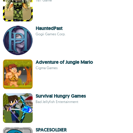
T&T Game
HauntedPast
Gogii Games Corp.
Adventure of Jungle Mario
Cigma Games
Survival Hungry Games
Bad Jellyfish Entertainment
SPACESOLDIER