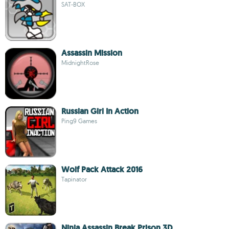
SAT-BOX
Assassin Mission
MidnightRose
Russian Girl In Action
Ping9 Games
Wolf Pack Attack 2016
Tapinator
Ninja Assassin Break Prison 3D