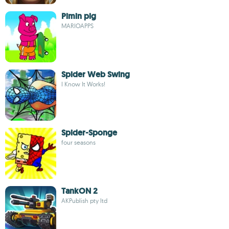
Pimin pig
MARIOAPPS
Spider Web Swing
I Know It Works!
Spider-Sponge
four seasons
TankON 2
AKPublish pty ltd