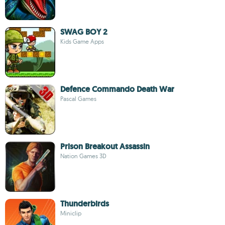
SWAG BOY 2
Kids Game Apps
Defence Commando Death War
Pascal Games
Prison Breakout Assassin
Nation Games 3D
Thunderbirds
Miniclip