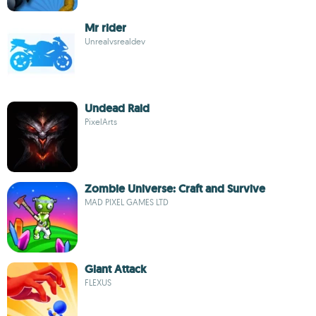
Mr rider
Unrealvsrealdev
Undead Raid
PixelArts
Zombie Universe: Craft and Survive
MAD PIXEL GAMES LTD
Giant Attack
FLEXUS