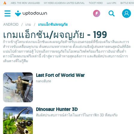
ARES: THE IRON VANGUARD
MY HERO ACADEMIA UNITED SURVIVAL
TICKET HERO
แอป VPN
BATTLE ROY
ANDROID
/
เกม
/
เกมแอ็กชัน/ผจญภัย
เกมแอ็กชัน/ผจญภัย - 199
ก้าวเข้าสู่โลกแห่งเกมแอ็กชันและผจญภัยสำหรับแอนดรอยด์ที่ซึ่งอะดรีนาลีนและการ
สำรวจขับเคลื่อนทุกเกม ค้นพบเกมหลากหลาย ตั้งแต่เกมยิงผู้เล่นหลายคนสุดมันส์ที่อัด
แน่นไปด้วยการต่อสู้ ไปจนถึงการผจญภัยในโอเพนเวิลด์พร้อมเรื่องราวอันน่าดื่มด่ำ
ดาวน์โหลดเกมฟรีเหล่านี้ เข้าสู่ความท้าทายสุดอลังการ และสัมผัสประสบการณ์การ
เดินทางที่ไม่รู้ลืม
Last Fort of World War
nanoByte
Dinosaur Hunter 3D
สัมผัสประสบการณ์ล่าไดโนเสาร์ในกราฟิก 3D ที่สมจริง