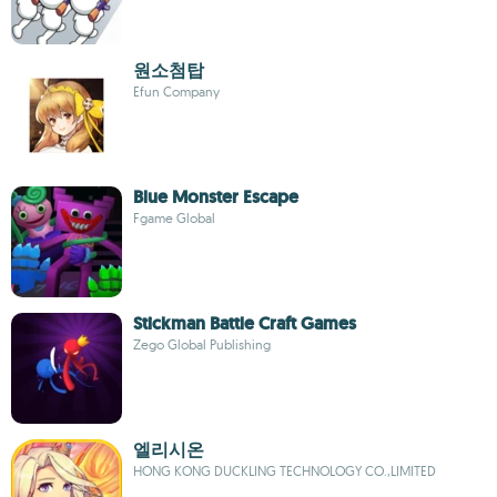
원소첨탑
Efun Company
Blue Monster Escape
Fgame Global
Stickman Battle Craft Games
Zego Global Publishing
엘리시온
HONG KONG DUCKLING TECHNOLOGY CO.,LIMITED