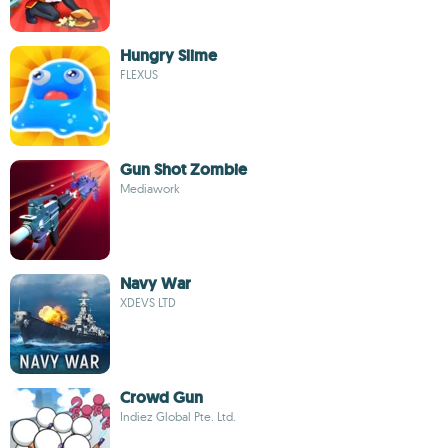
Hungry Slime
FLEXUS
Gun Shot Zombie
Mediawork
Navy War
XDEVS LTD
Crowd Gun
Indiez Global Pte. Ltd.