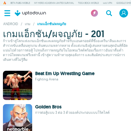
BETA PUBG MOBILE
MY HERO ACADEMIA UNITED SURVIVAL
TOCA BOCA WORLD
แอป VPN
GOOGLE SHE
ANDROID
/
เกม
/
เกมแอ็กชัน/ผจญภัย
เกมแอ็กชัน/ผจญภัย - 201
ก้าวเข้าสู่โลกแห่งเกมแอ็กชันและผจญภัยสำหรับแอนดรอยด์ที่ซึ่งอะดรีนาลีนและการ
สำรวจขับเคลื่อนทุกเกม ค้นพบเกมหลากหลาย ตั้งแต่เกมยิงผู้เล่นหลายคนสุดมันส์ที่อัด
แน่นไปด้วยการต่อสู้ ไปจนถึงการผจญภัยในโอเพนเวิลด์พร้อมเรื่องราวอันน่าดื่มด่ำ
ดาวน์โหลดเกมฟรีเหล่านี้ เข้าสู่ความท้าทายสุดอลังการ และสัมผัสประสบการณ์การ
เดินทางที่ไม่รู้ลืม
Beat Em Up Wrestling Game
Fighting Arena
Golden Bros
การต่อสู้แบบ 3 ต่อ 3 ด้วยองค์ประกอบแบบโร้คไลค์