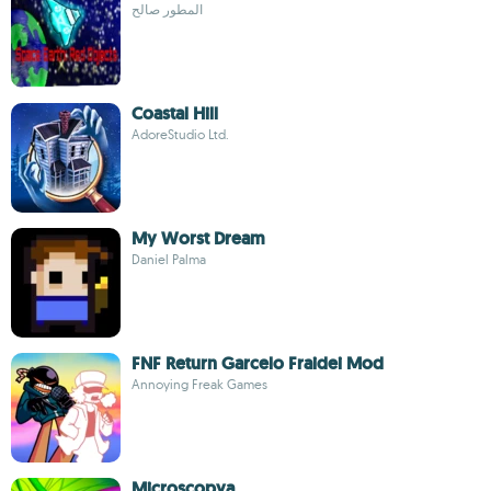
المطور صالح
Coastal Hill
AdoreStudio Ltd.
My Worst Dream
Daniel Palma
FNF Return Garcelo Fraidei Mod
Annoying Freak Games
Microscopya