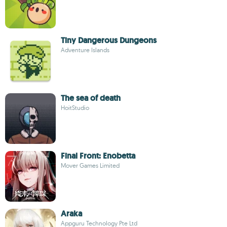
Tiny Dangerous Dungeons
Adventure Islands
The sea of death
HoitStudio
Final Front: Enobetta
Mover Games Limited
Araka
Appguru Technology Pte Ltd