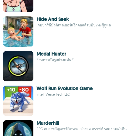
Hide And Seek
เกมปาร์ตี้มัลติเพลเยอร์แร็กดอลล์ เบบี้ปะทะผู้ดูแล
Medal Hunter
ยิงทหารศัตรูอย่างแม่นยำ
Wolf Run Evolution Game
IntelliVerse Tech LLC
Murderhill
RPG สยองขวัญเอาชีวิตรอด: สำรวจ คราฟต์ รอดยามค่ำคืน