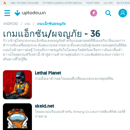
ARES: THE IRON VANGUARD
MY HERO ACADEMIA UNITED SURVIVAL
TICKET HERO
แอป VPN
BATTLE ROY
ANDROID
/
เกม
/
เกมแอ็กชัน/ผจญภัย
เกมแอ็กชัน/ผจญภัย - 36
ก้าวเข้าสู่โลกแห่งเกมแอ็กชันและผจญภัยสำหรับแอนดรอยด์ที่ซึ่งอะดรีนาลีนและการ
สำรวจขับเคลื่อนทุกเกม ค้นพบเกมหลากหลาย ตั้งแต่เกมยิงผู้เล่นหลายคนสุดมันส์ที่อัด
แน่นไปด้วยการต่อสู้ ไปจนถึงการผจญภัยในโอเพนเวิลด์พร้อมเรื่องราวอันน่าดื่มด่ำ
ดาวน์โหลดเกมฟรีเหล่านี้ เข้าสู่ความท้าทายสุดอลังการ และสัมผัสประสบการณ์การ
เดินทางที่ไม่รู้ลืม
Lethal Planet
ร่วมมือเอาตัวรอดในแผนที่เปลี่ยนแปลงและกลยุทธ์ทีม
skeld.net
โหมดเกมปรับแต่งสำหรับ Among Us และการสลับเซิร์ฟเวอร์ที่
ง่ายดาย