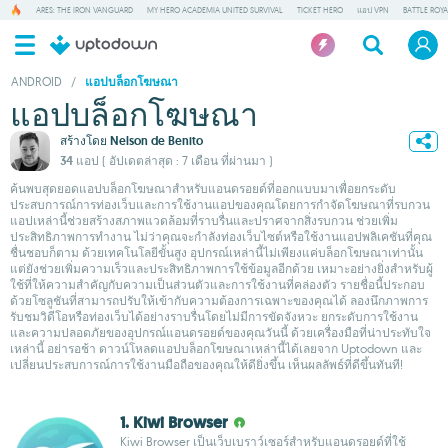
ARES: THE IRON VANGUARD
MY HERO ACADEMIA UNITED SURVIVAL
TICKET HERO
แอป VPN
BATTLE ROY
ANDROID
/
แอปบล็อกโฆษณา
แอปบล็อกโฆษณา
สร้างโดย
Nelson de Benito
34 แอป
( อัปเดตล่าสุด : 7 เดือน ที่ผ่านมา )
ค้นพบสุดยอดแอปบล็อกโฆษณาสำหรับแอนดรอยด์ที่ออกแบบมาเพื่อยกระดับ
ประสบการณ์การท่องเว็บและการใช้งานแอปของคุณโดยการกำจัดโฆษณาที่รบกวน
แอปเหล่านี้ช่วยสร้างสภาพแวดล้อมที่ราบรื่นและปราศจากสิ่งรบกวน ช่วยเพิ่ม
ประสิทธิภาพการทำงาน ไม่ว่าคุณจะกำลังท่องเว็บไซต์หรือใช้งานแอปพลิเคชันที่คุณ
ชื่นชอบก็ตาม ด้วยเทคโนโลยีขั้นสูง อุปกรณ์เหล่านี้ไม่เพียงแค่บล็อกโฆษณาเท่านั้น
แต่ยังช่วยเพิ่มความเร็วและประสิทธิภาพการใช้ข้อมูลอีกด้วย เหมาะอย่างยิ่งสำหรับผู้
ใช้ที่ให้ความสำคัญกับความเป็นส่วนตัวและการใช้งานที่คล่องตัว รายชื่อนี้ประกอบ
ด้วยโซลูชันที่สามารถปรับให้เข้ากับความต้องการเฉพาะของคุณได้ ลองนึกภาพการ
รับชมวิดีโอหรือท่องเว็บได้อย่างราบรื่นโดยไม่มีการขัดจังหวะ ยกระดับการใช้งาน
และความปลอดภัยของอุปกรณ์แอนดรอยด์ของคุณวันนี้ ด้วยเครื่องมือที่น่าประทับใจ
เหล่านี้ อย่ารอช้า ดาวน์โหลดแอปบล็อกโฆษณาเหล่านี้ได้เลยจาก Uptodown และ
เปลี่ยนประสบการณ์การใช้งานมือถือของคุณให้ดียิ่งขึ้น เห็นผลลัพธ์ที่ดีขึ้นทันที!
1. Kiwi Browser
Kiwi Browser เป็นเว็บเบราว์เซอร์สำหรับแอนดรอยด์ที่ใช้