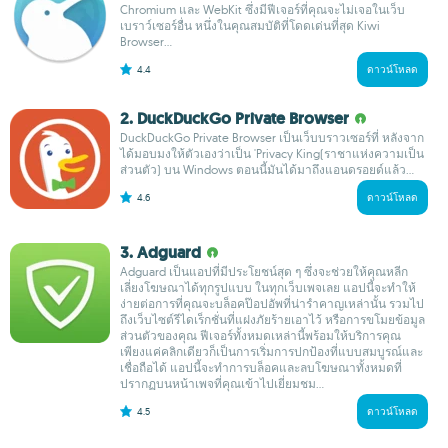
Chromium และ WebKit ซึ่งมีฟีเจอร์ที่คุณจะไม่เจอในเว็บ
เบราว์เซอร์อื่น หนึ่งในคุณสมบัติที่โดดเด่นที่สุด Kiwi
Browser...
4.4
ดาวน์โหลด
2. DuckDuckGo Private Browser
DuckDuckGo Private Browser เป็นเว็บบราวเซอร์ที่ หลังจาก
ได้มอบมงให้ตัวเองว่าเป็น 'Privacy King(ราชาแห่งความเป็น
ส่วนตัว) บน Windows ตอนนี้มันได้มาถึงแอนดรอยด์แล้ว...
4.6
ดาวน์โหลด
3. Adguard
Adguard เป็นแอปที่มีประโยชน์สุด ๆ ซึ่งจะช่วยให้คุณหลีก
เลี่ยงโฆษณาได้ทุกรูปแบบ ในทุกเว็บเพจเลย แอปนี้จะทำให้
ง่ายต่อการที่คุณจะบล็อคป๊อปอัพที่น่ารำคาญเหล่านั้น รวมไป
ถึงเว็บไซต์รีไดเร็กชั่นที่แฝงภัยร้ายเอาไว้ หรือการขโมยข้อมูล
ส่วนตัวของคุณ ฟีเจอร์ทั้งหมดเหล่านี้พร้อมให้บริการคุณ
เพียงแค่คลิกเดียวก็เป็นการเริ่มการปกป้องที่แบบสมบูรณ์และ
เชื่อถือได้ แอปนี้จะทำการบล็อคและลบโฆษณาทั้งหมดที่
ปรากฏบนหน้าเพจที่คุณเข้าไปเยี่ยมชม...
4.5
ดาวน์โหลด