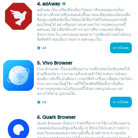
4. adAway
adAway เป็น เครื่องมือบล็อกโฆษณา ที่จะคอยดูแลบล็อก
หน้าต่างทั้งหลายที่จะค่อยเด้งขึ้นมาขณะที่คุณท่องเน็ตบนมือ
ถืออยู่ แอพลิเคชั่นนี้จะให้คุณได้เลือกไฟล์โฮสของอุปกรณ์ที่
คุณใช้อยู่ได้ อย่างที่คุณอาจจะคาดหวังจากแอพประเภทนี้
adAway มีตัวเลือกที่จะสร้างรายการสีขาวของหน้าที่คุณ
ต้องการยกเว้น และแน่นอน คุณสามารถเพิ่มหน้าเพจไปยังแบ
ล็คลิสต์ถ้าคุณเห็นว่าสมควร adAway เป็น...
4.5
ดาวน์โหลด
5. Vivo Browser
Vivo Browser เป็นแอปที่คุณสามารถที่จะท่องโลกอินเทอร์ได้
ด้วยฟีเจอร์ต่าง ๆ มากมายที่จะช่วยทำให้ประสบการณ์ของ
คุณดีมากยิ่งขึ้น มันคือบราวเซอร์ที่สร้างขึ้นมาเพื่อสมาร์ทโฟน
Vivo เพราะฉะนั้นผู้ใช้งานที่ใช้โทรศัพท์ยี่ห้อนี้เท่านั้นที่จะ
สามารถสนุกสนานไปกับแอปนี้ได้อย่างสมบูรณ์แบบ แต่
อย่างไรก็ตาม อุปกรณ์ใด...
4.6
ดาวน์โหลด
6. Quark Browser
Quark Browser เป็นเบราว์เซอร์ที่สามารถใช้งานได้บนหลาย
แพลตฟอร์มและมีชุดเครื่องมือ AI ที่ช่วยให้ประสบการณ์การ
ท่องเว็บของคุณสะดวกสบายยิ่งขึ้น ด้วยตัวช่วย AI ของมัน
คุณสามารถทำทุกอย่างได้ตั้งแต่การแปลเว็บเพจอย่างรวดเร็ว