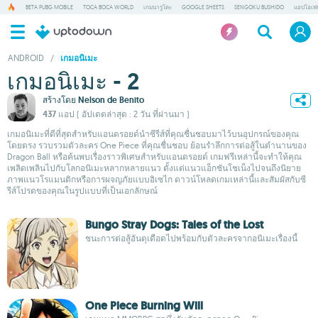
BETA PUBG MOBILE
TOCA BOCA WORLD
เกมนารูโตะ
GOOGLE SHEETS
SENGOKU BUSHIDO
แอปโอเพ่
ANDROID
/
เกมอนิเมะ
เกมอนิเมะ - 2
สร้างโดย
Nelson de Benito
437 แอป
( อัปเดตล่าสุด : 2 วัน ที่ผ่านมา )
เกมอนิเมะที่ดีที่สุดสำหรับแอนดรอยด์นำซีรีส์ที่คุณชื่นชอบมาไว้บนอุปกรณ์ของคุณ
โดยตรง รวบรวมตัวละคร One Piece ที่คุณชื่นชอบ ย้อนรำลึกการต่อสู้ในตำนานของ
Dragon Ball หรือค้นพบเรื่องราวพิเศษสำหรับแอนดรอยด์ เกมฟรีเหล่านี้จะทำให้คุณ
เพลิดเพลินไปกับโลกอนิเมะหลากหลายแนว ตั้งแต่แนวแอ็กชันโชเน็งไปจนถึงนิยาย
ภาพแนวโรแมนติกหรือการผจญภัยแบบอิเซไก ดาวน์โหลดเกมเหล่านี้และสัมผัสกับซี
รีส์โปรดของคุณในรูปแบบที่เป็นเอกลักษณ์
Bungo Stray Dogs: Tales of the Lost
ชนะการต่อสู้อันดุเดือดไปพร้อมกับตัวละครจากอนิเมะเรื่องนี้
One Piece Burning Will