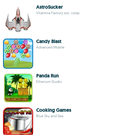
AstroSucker
Vitamina Factory soc. coop.
Candy Blast
Advanced Mobile
Panda Run
Etherium Studio
Cooking Games
Blue Sky and Sea