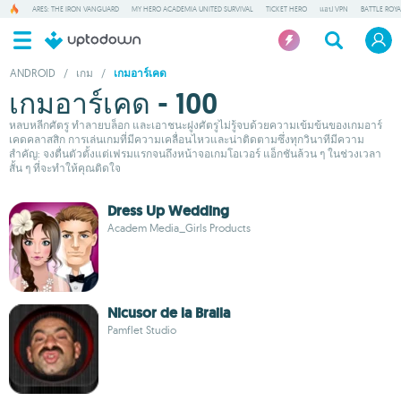
ARES: THE IRON VANGUARD
MY HERO ACADEMIA UNITED SURVIVAL
TICKET HERO
แอป VPN
BATTLE ROY
ANDROID
/
เกม
/
เกมอาร์เคด
เกมอาร์เคด - 100
หลบหลีกศัตรู ทำลายบล็อก และเอาชนะฝูงศัตรูไม่รู้จบด้วยความเข้มข้นของเกมอาร์
เคดคลาสสิก การเล่นเกมที่มีความเคลื่อนไหวและน่าติดตามซึ่งทุกวินาทีมีความ
สำคัญ: จงตื่นตัวตั้งแต่เฟรมแรกจนถึงหน้าจอเกมโอเวอร์ แอ็กชันล้วน ๆ ในช่วงเวลา
สั้น ๆ ที่จะทำให้คุณติดใจ
Dress Up Wedding
Academ Media_Girls Products
Nicusor de la Braila
Pamflet Studio