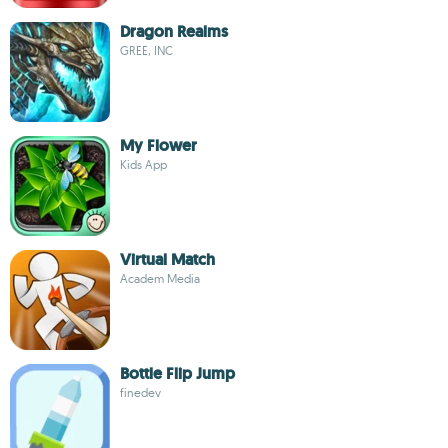
Dragon Realms
GREE, INC
My Flower
Kids App
Virtual Match
Academ Media
Bottle Flip Jump
finedev