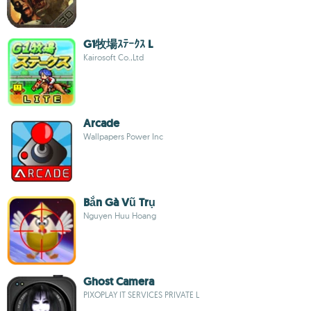
G1牧場ｽﾃｰｸｽ L
Kairosoft Co.,Ltd
Arcade
Wallpapers Power Inc
Bắn Gà Vũ Trụ
Nguyen Huu Hoang
Ghost Camera
PIXOPLAY IT SERVICES PRIVATE L