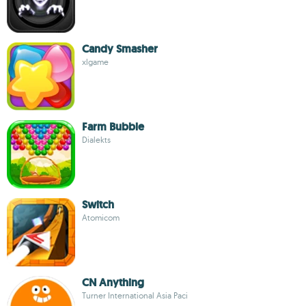
Candy Smasher
xlgame
Farm Bubble
Dialekts
Switch
Atomicom
CN Anything
Turner International Asia Paci