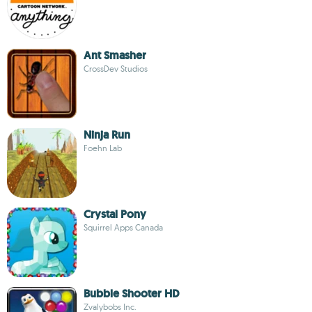
Ant Smasher
CrossDev Studios
Ninja Run
Foehn Lab
Crystal Pony
Squirrel Apps Canada
Bubble Shooter HD
Zvalybobs Inc.