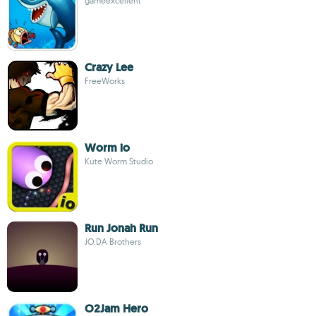
gameexcellent
Crazy Lee
FreeWorks
Worm io
Kute Worm Studio
Run Jonah Run
JO.DA Brothers
O2Jam Hero