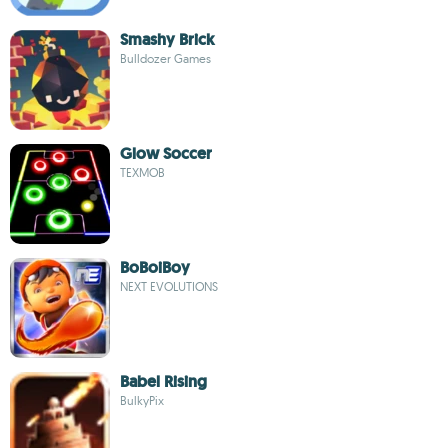
Smashy Brick
Bulldozer Games
Glow Soccer
TEXMOB
BoBoiBoy
NEXT EVOLUTIONS
Babel Rising
BulkyPix