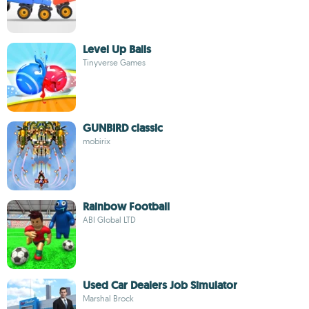
Level Up Balls
Tinyverse Games
GUNBIRD classic
mobirix
Rainbow Football
ABI Global LTD
Used Car Dealers Job Simulator
Marshal Brock