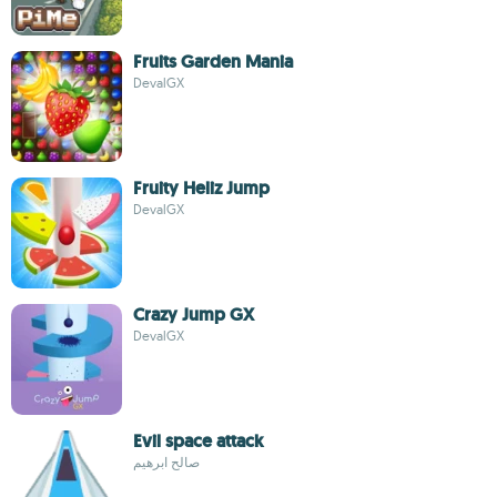
Fruits Garden Mania
DevalGX
Fruity Heliz Jump
DevalGX
Crazy Jump GX
DevalGX
Evil space attack
صالح ابرهيم