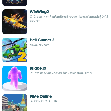
WinWing2
นักยิงอวกาศสุดล้ำพร้อมฟีเจอร์ rogue-like และโหมดต่อสู้อันไร้
ขอบเขต
Heli Gunner 2
playducky.com
Bridge.io
เกมสร้างสะพานยุทธศาสตร์สำหรับการเล่นแข่งขัน
PiMe Online
FALCON GLOBAL LTD