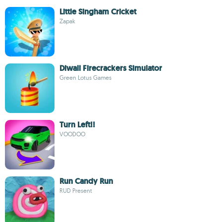
Little Singham Cricket
Zapak
Diwali Firecrackers Simulator
Green Lotus Games
Turn Left!!
VOODOO
Run Candy Run
RUD Present