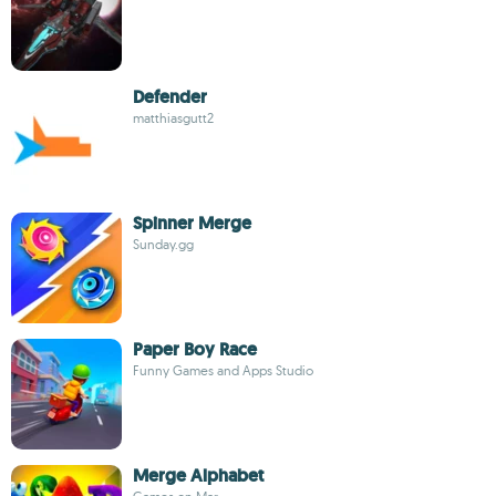
Defender
matthiasgutt2
Spinner Merge
Sunday.gg
Paper Boy Race
Funny Games and Apps Studio
Merge Alphabet