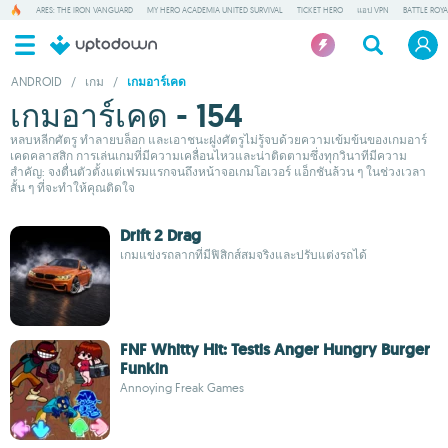
ARES: THE IRON VANGUARD
MY HERO ACADEMIA UNITED SURVIVAL
TICKET HERO
แอป VPN
BATTLE ROY
ANDROID
/
เกม
/
เกมอาร์เคด
เกมอาร์เคด - 154
หลบหลีกศัตรู ทำลายบล็อก และเอาชนะฝูงศัตรูไม่รู้จบด้วยความเข้มข้นของเกมอาร์
เคดคลาสสิก การเล่นเกมที่มีความเคลื่อนไหวและน่าติดตามซึ่งทุกวินาทีมีความ
สำคัญ: จงตื่นตัวตั้งแต่เฟรมแรกจนถึงหน้าจอเกมโอเวอร์ แอ็กชันล้วน ๆ ในช่วงเวลา
สั้น ๆ ที่จะทำให้คุณติดใจ
Drift 2 Drag
เกมแข่งรถลากที่มีฟิสิกส์สมจริงและปรับแต่งรถได้
FNF Whitty Hit: Testis Anger Hungry Burger
Funkin
Annoying Freak Games