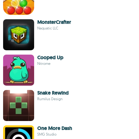
MonsterCrafter
Naquatic LLC
Cooped Up
Nitrome
Snake Rewind
Rumilus Design
One More Dash
SMG Studio