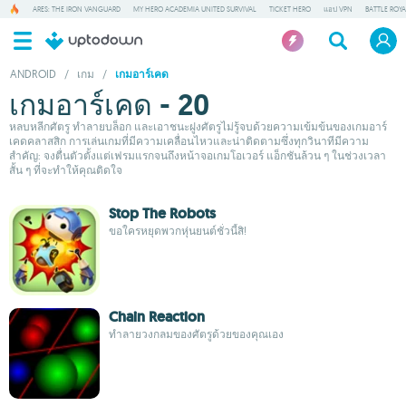
ARES: THE IRON VANGUARD
MY HERO ACADEMIA UNITED SURVIVAL
TICKET HERO
แอป VPN
BATTLE ROY
ANDROID
/
เกม
/
เกมอาร์เคด
เกมอาร์เคด - 20
หลบหลีกศัตรู ทำลายบล็อก และเอาชนะฝูงศัตรูไม่รู้จบด้วยความเข้มข้นของเกมอาร์
เคดคลาสสิก การเล่นเกมที่มีความเคลื่อนไหวและน่าติดตามซึ่งทุกวินาทีมีความ
สำคัญ: จงตื่นตัวตั้งแต่เฟรมแรกจนถึงหน้าจอเกมโอเวอร์ แอ็กชันล้วน ๆ ในช่วงเวลา
สั้น ๆ ที่จะทำให้คุณติดใจ
Stop The Robots
ขอใครหยุดพวกหุ่นยนต์ชั่วนี้สิ!
Chain Reaction
ทำลายวงกลมของศัตรูด้วยของคุณเอง