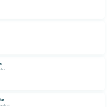
a
dios
ite
olutions