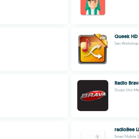
Queek HD
Sais Workshop
Radio Brav
Grupo Uno Me
radioBee L
Smart Mobile S