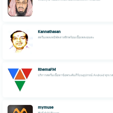
Kannathasan
สตรีมเพลงทมิฬคลาสสิกพร้อมเนื้อเพลงอมตะ
RhemaFM
บริการสตรีมเนื้อหาข้อพระคัมภีร์บนอุปกรณ์ Android ทุกเว
mymuse
株式会社iBloom