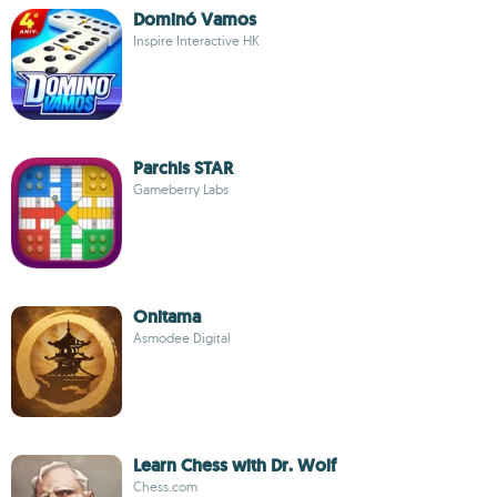
Dominó Vamos
Inspire Interactive HK
Parchis STAR
Gameberry Labs
Onitama
Asmodee Digital
Learn Chess with Dr. Wolf
Chess.com