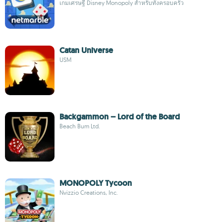
เกมเศรษฐี Disney Monopoly สำหรับทั้งครอบครัว
Catan Universe
USM
Backgammon – Lord of the Board
Beach Bum Ltd.
MONOPOLY Tycoon
Nvizzio Creations, Inc.