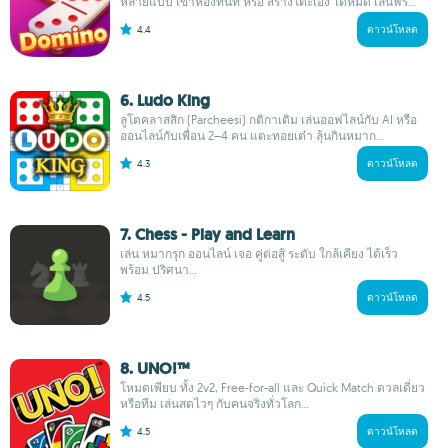
หลายแบบ เข้าห้องทันที หรือ สร้างโต๊ะเอง ได้หมด เล่นฟรี...
4.4
ดาวน์โหลด
6. Ludo King
ลูโดคลาสสิก (Parcheesi) กติกาเดิม เล่นออฟไลน์กับ AI หรือ
ออนไลน์กับเพื่อน 2–4 คน แตะทอยเต๋า ลุ้นกินหมาก...
4.3
ดาวน์โหลด
7. Chess - Play and Learn
เล่น หมากรุก ออนไลน์ เจอ คู่ต่อสู้ ระดับ ใกล้เคียง ได้เร็ว
พร้อม ปริศนา...
4.5
ดาวน์โหลด
8. UNO!™
โหมดเพียบ ทั้ง 2v2, Free-for-all และ Quick Match ดวลเดี่ยว
หรือทีม เล่นสดไวๆ กับคนจริงทั่วโลก...
4.5
ดาวน์โหลด