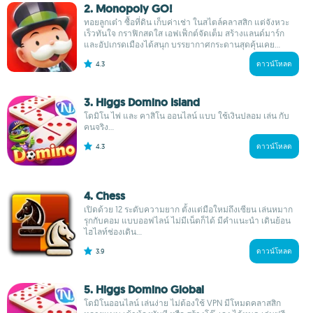
2. Monopoly GO!
ทอยลูกเต๋า ซื้อที่ดิน เก็บค่าเช่า ในสไตล์คลาสสิก แต่จังหวะ
เร็วทันใจ กราฟิกสดใส เอฟเฟ็กต์จัดเต็ม สร้างแลนด์มาร์ก
และอัปเกรดเมืองได้สนุก บรรยากาศกระดานสุดคุ้นเคย...
4.3
ดาวน์โหลด
3. Higgs Domino Island
โดมิโน ไพ่ และ คาสิโน ออนไลน์ แบบ ใช้เงินปลอม เล่น กับ
คนจริง...
4.3
ดาวน์โหลด
4. Chess
เปิดด้วย 12 ระดับความยาก ตั้งแต่มือใหม่ถึงเซียน เล่นหมาก
รุกกับคอม แบบออฟไลน์ ไม่มีเน็ตก็ได้ มีคำแนะนำ เดินย้อน
ไฮไลท์ช่องเดิน...
3.9
ดาวน์โหลด
5. Higgs Domino Global
โดมิโนออนไลน์ เล่นง่าย ไม่ต้องใช้ VPN มีโหมดคลาสสิก