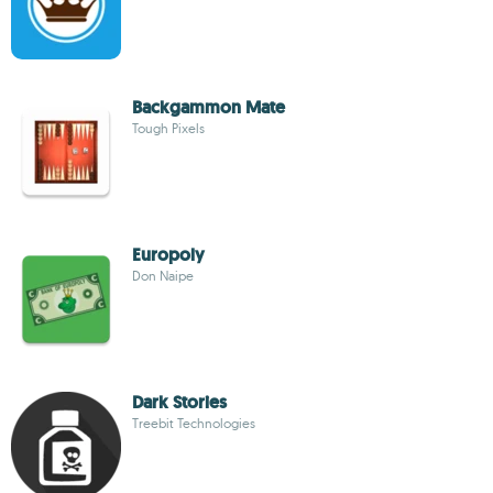
Backgammon Mate
Tough Pixels
Europoly
Don Naipe
Dark Stories
Treebit Technologies