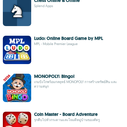
Chess Online & Offline
Splend Apps
Ludo: Online Board Game by MPL
MPL - Mobile Premier League
MONOPOLY: Bingo!
เกมบิงโกพร้อมกลยุทธ์ MONOPOLY การสร้างทรัพย์สิน และ
ความสนุก
Coin Master - Board Adventure
รุกคืบไปทั่วกระดานและโจมตีหมู่บ้านของศัตรู