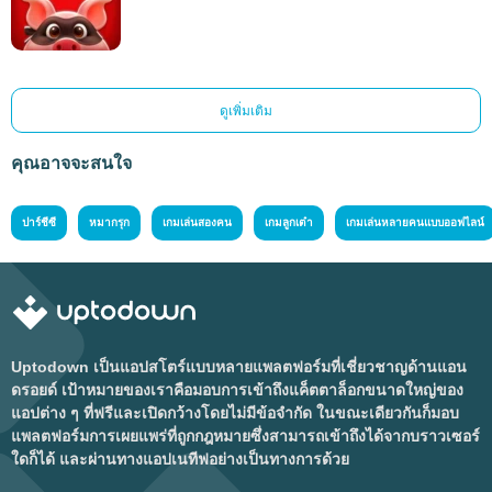
ดูเพิ่มเติม
คุณอาจจะสนใจ
ปาร์ชีซี
หมากรุก
เกมเล่นสองคน
เกมลูกเต๋า
เกมเล่นหลายคนแบบออฟไลน์
Uptodown เป็นแอปสโตร์แบบหลายแพลตฟอร์มที่เชี่ยวชาญด้านแอน
ดรอยด์ เป้าหมายของเราคือมอบการเข้าถึงแค็ตตาล็อกขนาดใหญ่ของ
แอปต่าง ๆ ที่ฟรีและเปิดกว้างโดยไม่มีข้อจำกัด ในขณะเดียวกันก็มอบ
แพลตฟอร์มการเผยแพร่ที่ถูกกฎหมายซึ่งสามารถเข้าถึงได้จากบราวเซอร์
ใดก็ได้ และผ่านทางแอปเนทีฟอย่างเป็นทางการด้วย