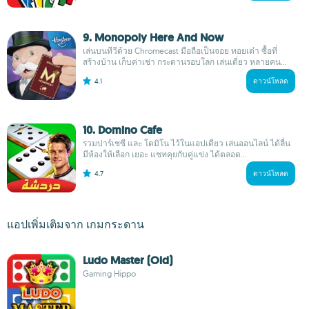
9. Monopoly Here And Now
เล่นบนทีวีด้วย Chromecast มือถือเป็นจอย ทอยเต๋า ซื้อที่
สร้างบ้าน เก็บค่าเช่า กระดานรอบโลก เล่นเดี่ยว หลายคน...
4.1
ดาวน์โหลด
10. Domino Cafe
รวมปาร์เชซี และ โดมิโน ไว้ในแอปเดียว เล่นออนไลน์ ได้ลื่น
มีห้องให้เลือก เยอะ แชทคุยกับคู่แข่ง ได้ตลอด...
4.7
ดาวน์โหลด
แอปเพิ่มเติมจาก เกมกระดาน
Ludo Master (Old)
Gaming Hippo