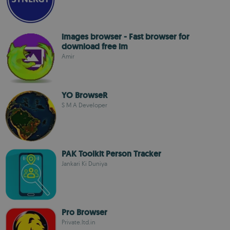
images browser - Fast browser for
download free im
Amir
YO BrowseR
S M A Developer
PAK Toolkit Person Tracker
Jankari Ki Duniya
Pro Browser
Private.ltd.in