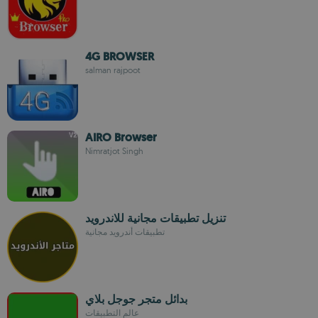
4G BROWSER
salman rajpoot
AIRO Browser
Nimratjot Singh
تنزيل تطبيقات مجانية للاندرويد
تطبيقات أندرويد مجانية
بدائل متجر جوجل بلاي
عالم التطبيقات