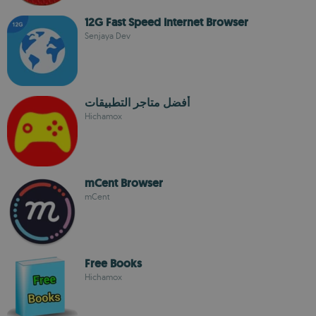
12G Fast Speed Internet Browser
Senjaya Dev
أفضل متاجر التطبيقات
Hichamox
mCent Browser
mCent
Free Books
Hichamox