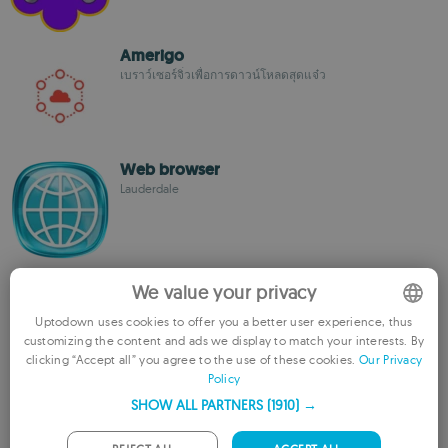
Amerigo
เบราว์เซอร์จิ๋วเพื่อการดาวน์โหลดสุดแจ๋ว
Web browser
Lauderdale
LIFI SuperFast Browser and Downloads
We value your privacy
AjayParsedia
Uptodown uses cookies to offer you a better user experience, thus
customizing the content and ads we display to match your interests. By
ENGLISH
clicking “Accept all” you agree to the use of these cookies.
Our Privacy
Policy
FRENCH
AndroRuse
SHOW ALL PARTNERS
(1910) →
GERMAN
แหล่งรวมเคล็ดลับเด็ด ๆ สำหรับการใช้สมาร์ตโฟนและบล็อก
PORTUGUESE