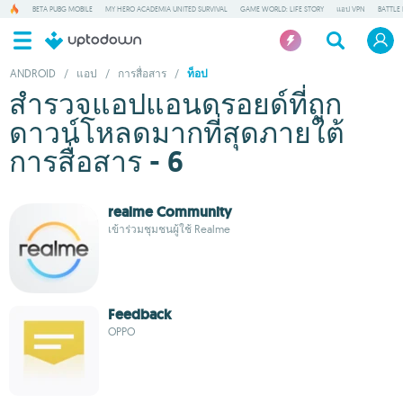
BETA PUBG MOBILE
MY HERO ACADEMIA UNITED SURVIVAL
GAME WORLD: LIFE STORY
แอป VPN
BATTLE
ANDROID
/
แอป
/
การสื่อสาร
/
ท็อป
สำรวจแอปแอนดรอยด์ที่ถูก
ดาวน์โหลดมากที่สุดภายใต้
การสื่อสาร - 6
realme Community
เข้าร่วมชุมชนผู้ใช้ Realme
Feedback
OPPO