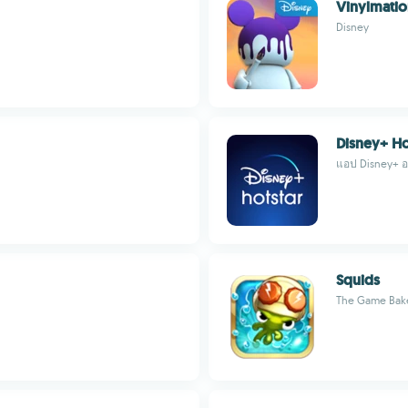
Vinylmati
Disney
Disney+ Ho
แอป Disney+ อ
Squids
The Game Bak