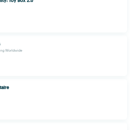
nity: Toy Box 2.0
s
hing Worldwide
taire