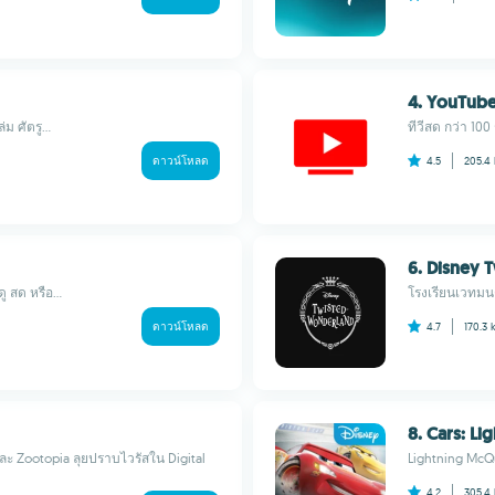
4. YouTub
ม ศัตรู...
ทีวีสด กว่า 100 
ดาวน์โหลด
4.5
205.4
6. Disney
 สด หรือ...
โรงเรียนเวทมนตร
ดาวน์โหลด
4.7
170.3 
8. Cars: Li
และ Zootopia ลุยปราบไวรัสใน Digital
Lightning McQu
4.2
305.4