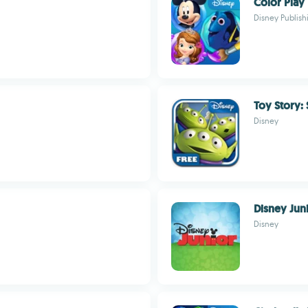
Color Play
Disney Publis
Toy Story: 
Disney
Disney Jun
Disney