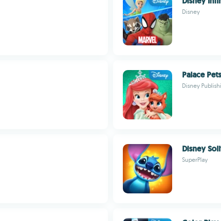
Disney Infi
Disney
Palace Pet
Disney Publis
Disney Soli
SuperPlay