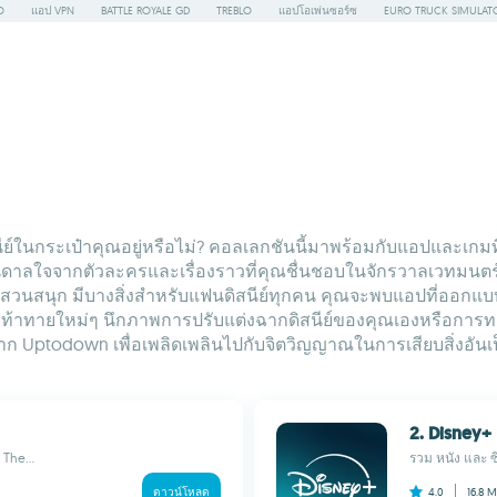
O
แอป VPN
BATTLE ROYALE GD
TREBLO
แอปโอเพ่นซอร์ซ
EURO TRUCK SIMULAT
์ในกระเป๋าคุณอยู่หรือไม่? คอลเลกชันนี้มาพร้อมกับแอปและเกมที
ดาลใจจากตัวละครและเรื่องราวที่คุณชื่นชอบในจักรวาลเวทมนตร์ข
นสนุก มีบางสิ่งสำหรับแฟนดิสนีย์ทุกคน คุณจะพบแอปที่ออกแบบม
ความท้าทายใหม่ๆ นึกภาพการปรับแต่งฉากดิสนีย์ของคุณเองหรือการท
ก Uptodown เพื่อเพลิดเพลินไปกับจิตวิญญาณในการเสียบสิ่งอันเป็น
2. Disney+
 The...
รวม หนัง และ ซี
ดาวน์โหลด
4.0
16.8 