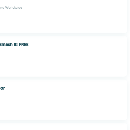
hing Worldwide
Smash It! FREE
ior