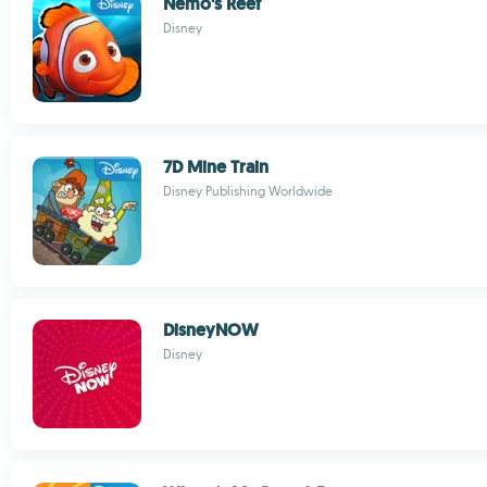
Nemo's Reef
Disney
7D Mine Train
Disney Publishing Worldwide
DisneyNOW
Disney