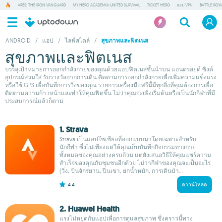
ARES: THE IRON VANGUARD
MY HERO ACADEMIA UNITED SURVIVAL
TICKET HERO
แอป VPN
BATTLE ROY
ANDROID
/
แอป
/
ไลฟ์สไตล์
/
สุขภาพและฟิตเนส
สุขภาพและฟิตเนส
บรรลุเป้าหมายการออกกำลังกายของคุณด้วยแอปฟิตเนสชั้นนำบน แอนดรอยด์ ซิงค์
อุปกรณ์สวมใส่ รับรางวัลจากการเดิน ติดตามการออกกำลังกายเพื่อเพิ่มความแข็งแรง
หรือใช้ GPS เพื่อบันทึกการวิ่งของคุณ รายการเครื่องมือฟรีนี้มีทุกสิ่งที่คุณต้องการเพื่อ
ติดตามความก้าวหน้าและทำให้คุณฟิตขึ้น ไม่ว่าคุณจะเพิ่งเริ่มต้นหรือเป็นนักกีฬาที่มี
ประสบการณ์แล้วก็ตาม
1. Strava
Strava เป็นแอปโซเชียลที่ออกแบบมาโดยเฉพาะสำหรับ
นักกีฬา ซึ่งไม่เพียงแต่ให้คุณเก็บบันทึกกิจกรรมทางกาย
ทั้งหมดของคุณอย่างครบถ้วน แต่ยังเสนอวิธีให้คุณแชร์ความ
สำเร็จของคุณกับชุมชนอีกด้วย ไม่ว่ากีฬาของคุณจะเป็นอะไร
(วิ่ง, ปั่นจักรยาน, ปีนเขา, ยกน้ำหนัก, การเดินป่า...
4.4
ดาวน์โหลด
2. Huawei Health
แรงไม่หยุดกับแอปเพื่อการดูแลสุขภาพ ซึ่งคราวนี้ทาง