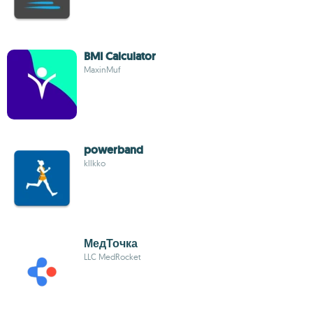
BMI Calculator
MaxinMuf
powerband
kllkko
МедТочка
LLC MedRocket