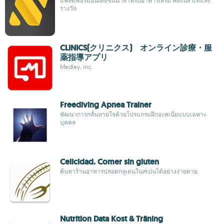
แพลตฟอร์มอินเดียชั้นนำสำหรับอาหารเสริม ฟิตเนส แท้และ
รางวัล
CLINICS(クリニクス) オンライン診療・服
薬指導アプリ
Medley, inc.
Freediving Apnea Trainer
พัฒนาการกลั้นหายใจด้วยโปรแกรมฝึกอะพเนียแบบเฉพาะ
บุคคล
Celicidad. Comer sin gluten
ค้นหาร้านอาหารปลอดกลูเตนในสเปนได้อย่างง่ายดาย
Nutrition Data Kost & Träning