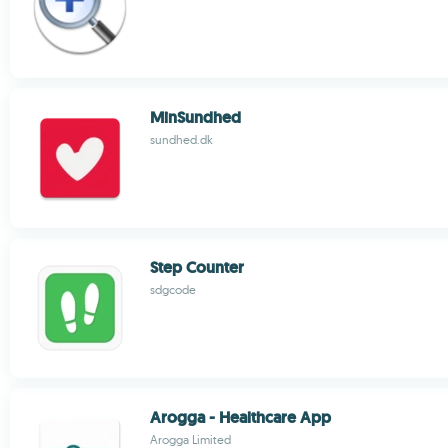
MinSundhed
sundhed.dk
Step Counter
sdgcode
Arogga - Healthcare App
Arogga Limited