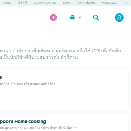
WINK
เร็ว ๆ นี้
SUBWAY SURFERS
KWAI
แอป AI ท้องถิ่น
WORLDBOX
GOOG
กกำลังกายเพื่อเพิ่มความแข็งแรง หรือใช้ GPS เพื่อบันทึก
รือเป็นนักกีฬาที่มีประสบการณ์แล้วก็ตาม
th
ย์ออนไลน์กับเครือข่ายแพทย์ทั่วโลก
apoor's Home cooking
000 สูตรอาหารและแผนมื้ออาหาร ทำกับข้าวได้สบาย