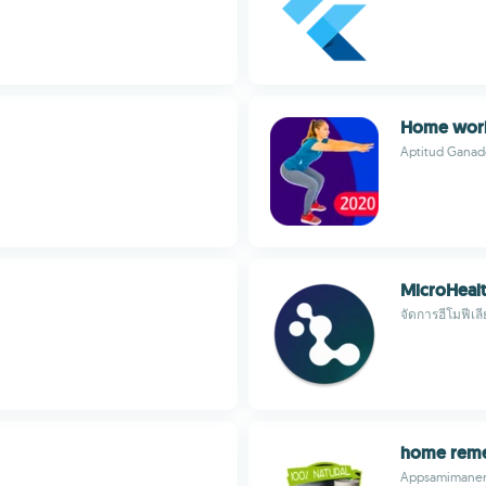
Home work
Aptitud Ganad
MicroHeal
จัดการฮีโมฟีเ
home reme
Appsamimane