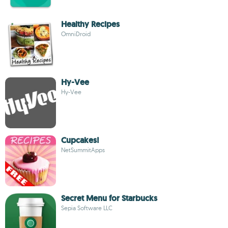
Healthy Recipes
OmniDroid
Hy-Vee
Hy-Vee
Cupcakes!
NetSummitApps
Secret Menu for Starbucks
Sepia Software LLC