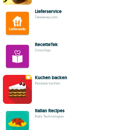
Lieferservice
Takeaway.com
RecetteTek
CmonApp
Kuchen backen
Rezepte kochen
Italian Recipes
Riafy Technologies