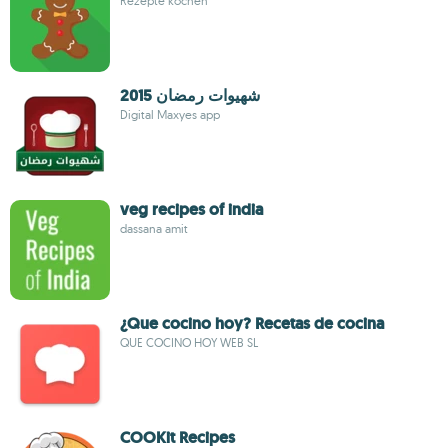
Rezepte kochen
شهيوات رمضان 2015
Digital Maxyes app
veg recipes of india
dassana amit
¿Que cocino hoy? Recetas de cocina
QUE COCINO HOY WEB SL
COOKit Recipes