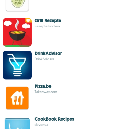
Grill Rezepte
Rezepte kochen
DrinkAdvisor
DrinkAdvisor
Pizza.be
Takeaway.com
CookBook Recipes
devdnua