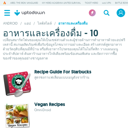
ARES: THE IRON VANGUARD
MY HERO ACADEMIA UNITED SURVIVAL
TICKET HERO
แอป VPN
BATTLE ROY
ANDROID
/
แอป
/
ไลฟ์สไตล์
/
อาหารและเครื่องดื่ม
อาหารและเครื่องดื่ม - 10
เปลี่ยนสมาร์ทโฟนของคุณให้เป็นเชฟส่วนตัวและผู้ช่วยด้านการทำอาหารด้วยแอปฟรี
เหล่านี้ สแกนผลิตภัณฑ์เพื่อรับข้อมูลโภชนาการอย่างละเอียด สร้างสรรค์สูตรอาหาร
ด้วยวัตถุดิบที่คุณมีที่บ้าน หรือสั่งอาหารโปรดของคุณได้ในไม่กี่คลิก วางแผนเมนู
ประจำสัปดาห์ ค้นหาร้านอาหารใกล้เคียงพร้อมข้อเสนอพิเศษ และจัดการการซื้อ
ของชำของคุณอย่างชาญฉลาด
Recipe Guide For Starbucks
สูตรชงกาแฟเลียนแบบเมนูดังจากร้าน
Vegan Recipes
OmniDroid