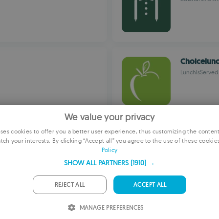
Choicelun
LunchIsServed
We value your privacy
es cookies to offer you a better user experience, thus customizing the conten
Pek´s Bur
tch your interests. By clicking “Accept all” you agree to the use of these cookie
E
ประหยัดค่าเบอร
Policy
F
SHOW ALL PARTNERS
(1910) →
G
REJECT ALL
ACCEPT ALL
P
СУШИ Д
MANAGE PREFERENCES
I
ด้
สั่งซูชิและอาหา