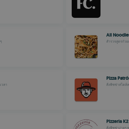
All Noodle
ๆ
สำรวจสูตรก๋วยเ
Pizza Patró
กเวลา
สั่งพิซซ่าสไตล์ล
Pizzeria K2
สั่งพิซซ่าง่ายๆ