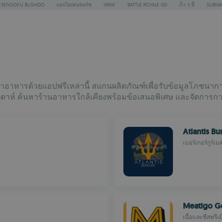
SENGOKU BUSHIDO
แอปโอเพ่นซอร์ซ
WINK
BATTLE ROYALE GD
เร็ว ๆ นี้
SUBWA
อาหารด้วยแอปฟรีเหล่านี้ สแกนผลิตภัณฑ์เพื่อรับข้อมูลโภชนาการอย
สัปดาห์ ค้นหาร้านอาหารใกล้เคียงพร้อมข้อเสนอพิเศษ และจัดกา
Atlantis B
เบอร์เกอร์กูร์เ
Meatigo G
เนื้อและชีสพรีเม