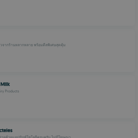
็วจากร้านหลากหลาย พร้อมดีลพิเศษสุดคุ้ม
 Milk
iry Products
cteles
ง่ายด้วยแอปมิกซ์โซโลจีครบครัน ไม่มีโฆษณา