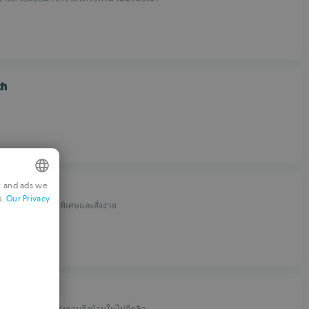
ch
t and ads we
ger
s.
Our Privacy
NGLISH
์เกอร์ด้วยส่วนลดพิเศษและสั่งง่าย
RENCH
ERMAN
ORTUGUESE
ОМОЙ
TALIAN
รเอเชียออนไลน์ ส่งด่วนถึงบ้านในไม่กี่คลิก