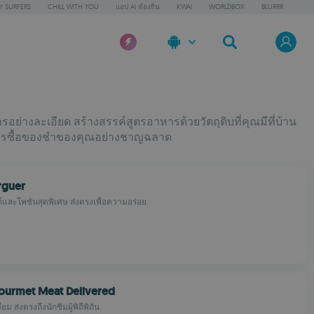
Y SURFERS
CHILL WITH YOU
แอป AI ท้องถิ่น
KWAI
WORLDBOX
BLURRR
่างละเอียด สร้างสรรค์สูตรอาหารด้วยวัตถุดิบที่คุณมีที่บ้าน
รการซื้อของชำของคุณอย่างชาญฉลาด
urguer
มต์และโพชันสุดพิเศษ ส่งตรงเพื่อความอร่อย
ourmet Meat Delivered
ียม ส่งตรงถึงนักชิมผู้พิถีพิถัน