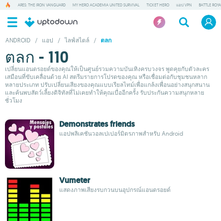
ARES: THE IRON VANGUARD
MY HERO ACADEMIA UNITED SURVIVAL
TICKET HERO
แอป VPN
BATTLE ROY
ANDROID
/
แอป
/
ไลฟ์สไตล์
/
ตลก
ตลก - 110
เปลี่ยนแอนดรอยด์ของคุณให้เป็นศูนย์รวมความบันเทิงครบวงจร พูดคุยกับตัวละคร
เสมือนที่ขับเคลื่อนด้วย AI สตรีมรายการโปรดของคุณ หรือเชื่อมต่อกับชุมชนหลาก
หลายประเภท ปรับเปลี่ยนเสียงของคุณแบบเรียลไทม์เพื่อแกล้งเพื่อนอย่างสนุกสนาน
และค้นพบสัตว์เลี้ยงดิจิทัลที่ไม่เคยทำให้คุณเบื่ออีกครั้ง รับประกันความสนุกหลาย
ชั่วโมง
Demonstrates friends
แอปพลิเคชันวอลเปเปอร์มิตรภาพสำหรับ Android
Vumeter
แสดงภาพเสียงรบกวนบนอุปกรณ์แอนดรอยด์