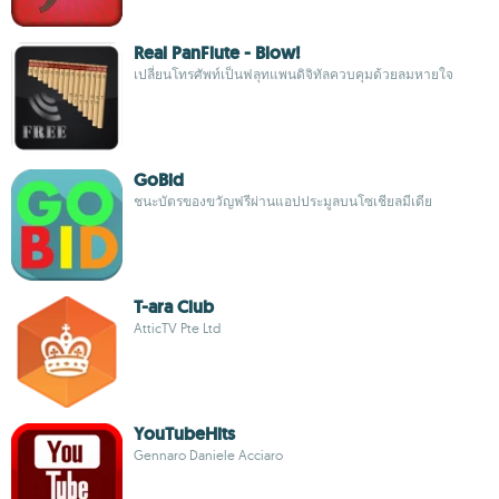
Real PanFlute - Blow!
เปลี่ยนโทรศัพท์เป็นฟลุทแพนดิจิทัลควบคุมด้วยลมหายใจ
GoBid
ชนะบัตรของขวัญฟรีผ่านแอปประมูลบนโซเชียลมีเดีย
T-ara Club
AtticTV Pte Ltd
YouTubeHits
Gennaro Daniele Acciaro