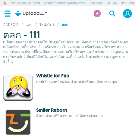
ARES: THE IRON VANGUARD
MY HERO ACADEMIA UNITED SURVIVAL
TICKET HERO
แอป VPN
BATTLE ROY
ANDROID
/
แอป
/
ไลฟ์สไตล์
/
ตลก
ตลก - 111
เปลี่ยนแอนดรอยด์ของคุณให้เป็นศูนย์รวมความบันเทิงครบวงจร พูดคุยกับตัวละคร
เสมือนที่ขับเคลื่อนด้วย AI สตรีมรายการโปรดของคุณ หรือเชื่อมต่อกับชุมชนหลาก
หลายประเภท ปรับเปลี่ยนเสียงของคุณแบบเรียลไทม์เพื่อแกล้งเพื่อนอย่างสนุกสนาน
และค้นพบสัตว์เลี้ยงดิจิทัลที่ไม่เคยทำให้คุณเบื่ออีกครั้ง รับประกันความสนุกหลาย
ชั่วโมง
Whistle for Fun
แอปเสียงนกหวีดพร้อมคำแนะนำพัฒนาทักษะของคุณ
Smiler Reborn
ค้นหาคำคมที่มีความหมายได้อย่างง่ายดาย