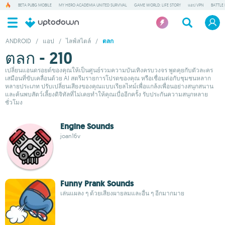
BETA PUBG MOBILE
MY HERO ACADEMIA UNITED SURVIVAL
GAME WORLD: LIFE STORY
แอป VPN
BATTLE
ANDROID
/
แอป
/
ไลฟ์สไตล์
/
ตลก
ตลก - 210
เปลี่ยนแอนดรอยด์ของคุณให้เป็นศูนย์รวมความบันเทิงครบวงจร พูดคุยกับตัวละคร
เสมือนที่ขับเคลื่อนด้วย AI สตรีมรายการโปรดของคุณ หรือเชื่อมต่อกับชุมชนหลาก
หลายประเภท ปรับเปลี่ยนเสียงของคุณแบบเรียลไทม์เพื่อแกล้งเพื่อนอย่างสนุกสนาน
และค้นพบสัตว์เลี้ยงดิจิทัลที่ไม่เคยทำให้คุณเบื่ออีกครั้ง รับประกันความสนุกหลาย
ชั่วโมง
Engine Sounds
joan16v
Funny Prank Sounds
เล่นแผลง ๆ ด้วยเสียงผายลมและอื่น ๆ อีกมากมาย