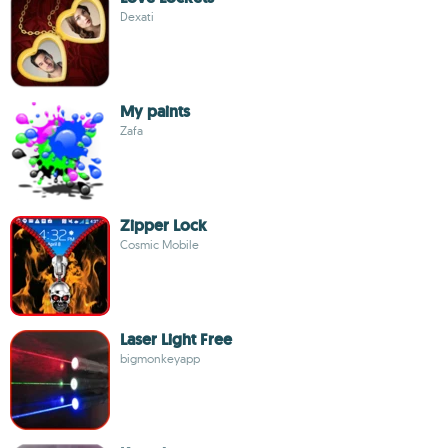
Dexati
My paints
Zafa
Zipper Lock
Cosmic Mobile
Laser Light Free
bigmonkeyapp