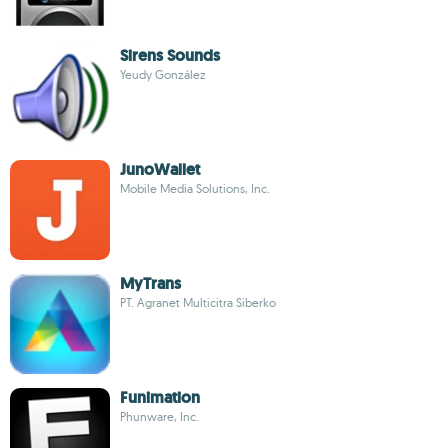
Sirens Sounds
Yeudy González
JunoWallet
Mobile Media Solutions, Inc.
MyTrans
PT. Agranet Multicitra Siberko
Funimation
Phunware, Inc.