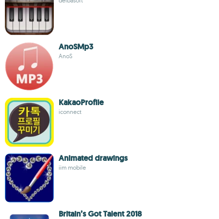
delbasoft
AnoSMp3
AnoS
KakaoProfile
iconnect
Animated drawings
iim mobile
Britain’s Got Talent 2018