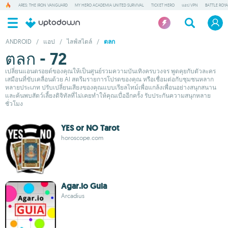
ARES: THE IRON VANGUARD
MY HERO ACADEMIA UNITED SURVIVAL
TICKET HERO
แอป VPN
BATTLE ROY
ANDROID
/
แอป
/
ไลฟ์สไตล์
/
ตลก
ตลก - 72
เปลี่ยนแอนดรอยด์ของคุณให้เป็นศูนย์รวมความบันเทิงครบวงจร พูดคุยกับตัวละคร
เสมือนที่ขับเคลื่อนด้วย AI สตรีมรายการโปรดของคุณ หรือเชื่อมต่อกับชุมชนหลาก
หลายประเภท ปรับเปลี่ยนเสียงของคุณแบบเรียลไทม์เพื่อแกล้งเพื่อนอย่างสนุกสนาน
และค้นพบสัตว์เลี้ยงดิจิทัลที่ไม่เคยทำให้คุณเบื่ออีกครั้ง รับประกันความสนุกหลาย
ชั่วโมง
YES or NO Tarot
horoscope.com
Agar.io Guia
Arcadius