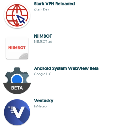
Stark VPN Reloaded
iStark Dev
NIIMBOT
NIIMBOT.Ltd
Android System WebView Beta
Google LLC
Ventusky
InMeteo