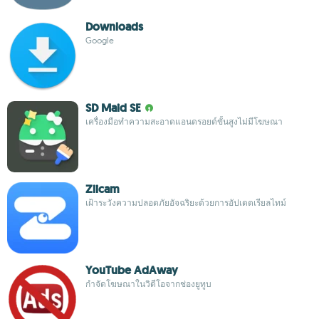
Downloads
Google
SD Maid SE
เครื่องมือทำความสะอาดแอนดรอยด์ขั้นสูงไม่มีโฆษณา
Ziicam
เฝ้าระวังความปลอดภัยอัจฉริยะด้วยการอัปเดตเรียลไทม์
YouTube AdAway
กำจัดโฆษณาในวิดีโอจากช่องยูทูบ