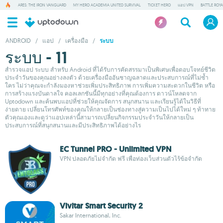
ARES: THE IRON VANGUARD
MY HERO ACADEMIA UNITED SURVIVAL
TICKET HERO
แอป VPN
BATTLE ROY
ANDROID
/
แอป
/
เครื่องมือ
/
ระบบ
ระบบ - 11
สำรวจแอป ระบบ สำหรับ Android ที่ได้รับการคัดสรรมาเป็นพิเศษเพื่อตอบโจทย์ชีวิต
ประจำวันของคุณอย่างลงตัว ด้วยเครื่องมืออันชาญฉลาดและประสบการณ์ที่ไม่ซ้ำ
ใคร ไม่ว่าคุณจะกำลังมองหาช่วยเพิ่มประสิทธิภาพ การเพิ่มความสะดวกในชีวิต หรือ
การสร้างแรงบันดาลใจ คอลเลกชันนี้มีทุกอย่างที่คุณต้องการ ดาวน์โหลดจาก
Uptodown และค้นพบแอปที่ช่วยให้คุณจัดการ สนุกสนาน และเรียนรู้ได้ในวิธีที่
ง่ายดาย เปลี่ยนโทรศัพท์ของคุณให้กลายเป็นช่องทางสู่ความเป็นไปได้ใหม่ ๆ ท้าทาย
ตัวคุณเองและดูว่าแอปเหล่านี้สามารถเปลี่ยนกิจกรรมประจำวันให้กลายเป็น
ประสบการณ์ที่สนุกสนานและมีประสิทธิภาพได้อย่างไร
EC Tunnel PRO - Unlimited VPN
VPN ปลอดภัยไม่จำกัด ฟรี เพื่อท่องเว็บส่วนตัวไร้ข้อจำกัด
Vivitar Smart Security 2
Sakar International, Inc.