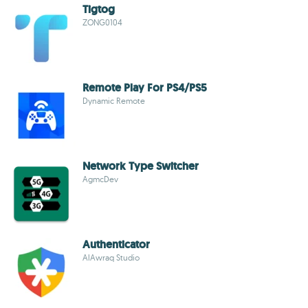
Tigtog
ZONG0104
Remote Play For PS4/PS5
Dynamic Remote
Network Type Switcher
AgmcDev
Authenticator
AlAwraq Studio