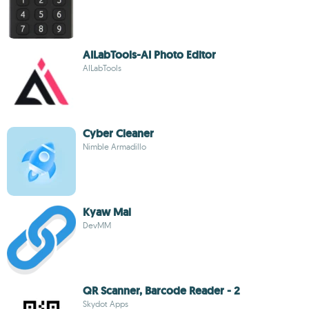
AILabTools-AI Photo Editor
AILabTools
Cyber Cleaner
Nimble Armadillo
Kyaw Mal
DevMM
QR Scanner, Barcode Reader - 2
Skydot Apps