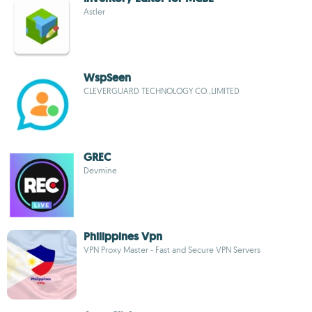
Astler
WspSeen
CLEVERGUARD TECHNOLOGY CO.,LIMITED
GREC
Devmine
Philippines Vpn
VPN Proxy Master - Fast and Secure VPN Servers