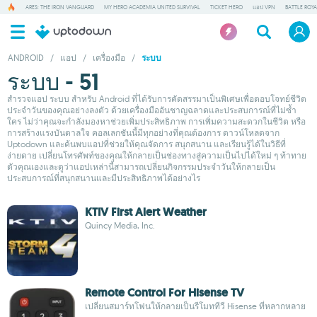
ARES: THE IRON VANGUARD
MY HERO ACADEMIA UNITED SURVIVAL
TICKET HERO
แอป VPN
BATTLE ROY
ANDROID
/
แอป
/
เครื่องมือ
/
ระบบ
ระบบ - 51
สำรวจแอป ระบบ สำหรับ Android ที่ได้รับการคัดสรรมาเป็นพิเศษเพื่อตอบโจทย์ชีวิต
ประจำวันของคุณอย่างลงตัว ด้วยเครื่องมืออันชาญฉลาดและประสบการณ์ที่ไม่ซ้ำ
ใคร ไม่ว่าคุณจะกำลังมองหาช่วยเพิ่มประสิทธิภาพ การเพิ่มความสะดวกในชีวิต หรือ
การสร้างแรงบันดาลใจ คอลเลกชันนี้มีทุกอย่างที่คุณต้องการ ดาวน์โหลดจาก
Uptodown และค้นพบแอปที่ช่วยให้คุณจัดการ สนุกสนาน และเรียนรู้ได้ในวิธีที่
ง่ายดาย เปลี่ยนโทรศัพท์ของคุณให้กลายเป็นช่องทางสู่ความเป็นไปได้ใหม่ ๆ ท้าทาย
ตัวคุณเองและดูว่าแอปเหล่านี้สามารถเปลี่ยนกิจกรรมประจำวันให้กลายเป็น
ประสบการณ์ที่สนุกสนานและมีประสิทธิภาพได้อย่างไร
KTIV First Alert Weather
Quincy Media, Inc.
Remote Control For Hisense TV
เปลี่ยนสมาร์ทโฟนให้กลายเป็นรีโมททีวี Hisense ที่หลากหลาย