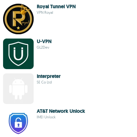
Royal Tunnel VPN
VPN Royal
U-VPN
GL2Dev
Interpreter
SE Co Ltd
AT&T Network Unlock
IMEI Unlock