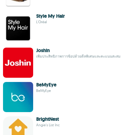
Style My Hair
L'Oréal
Joshin
เพิ่มประสิทธิภาพการช้อปด้วยดีลพิเศษและคะแนนสะสม
BeMyEye
BeMyEye
BrightNest
Angie's List Inc