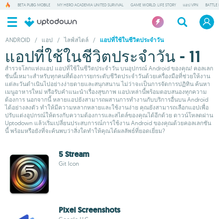
BETA PUBG MOBILE
MY HERO ACADEMIA UNITED SURVIVAL
GAME WORLD: LIFE STORY
แอป VPN
BATTLE
ANDROID
/
แอป
/
ไลฟ์สไตล์
/
แอปที่ใช้ในชีวิตประจำวัน
แอปที่ใช้ในชีวิตประจำวัน - 11
สำรวจโลกแห่งแอป แอปที่ใช้ในชีวิตประจำวัน บนอุปกรณ์ Android ของคุณ! คอลเลก
ชันนี้เหมาะสำหรับทุกคนที่ต้องการยกระดับชีวิตประจำวันด้วยเครื่องมือที่ช่วยให้งาน
แต่ละวันดำเนินไปอย่างง่ายดายและสนุกสนาน ไม่ว่าจะเป็นการจัดการปฏิทิน ค้นหา
เมนูอาหารใหม่ หรือรับคำแนะนำเรื่องสุขภาพ แอปเหล่านี้พร้อมตอบสนองทุกความ
ต้องการ นอกจากนี้ หลายแอปยังสามารถผสานการทำงานกับบริการอื่นบน Android
ได้อย่างลงตัว ทำให้มีความหลากหลายและใช้งานง่าย คุณยังสามารถเลือกแอปเพื่อ
ปรับแต่งอุปกรณ์ให้ตรงกับความต้องการและสไตล์ของคุณได้อีกด้วย ดาวน์โหลดผ่าน
Uptodown แล้วเริ่มเปลี่ยนประสบการณ์การใช้งาน Android ของคุณด้วยคอลเลกชัน
นี้ พร้อมหรือยังที่จะค้นพบว่าสิ่งใดทำให้คุณได้ผลลัพธ์ที่ยอดเยี่ยม?
5 Stream
Git Icon
Pixel Screenshots