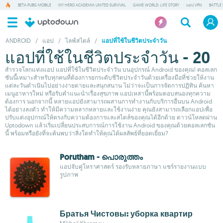
BETA PUBG MOBILE
MY HERO ACADEMIA UNITED SURVIVAL
GAME WORLD: LIFE STORY
แอป VPN
BATTLE
ANDROID
/
แอป
/
ไลฟ์สไตล์
/
แอปที่ใช้ในชีวิตประจำวัน
แอปที่ใช้ในชีวิตประจำวัน - 20
สำรวจโลกแห่งแอป แอปที่ใช้ในชีวิตประจำวัน บนอุปกรณ์ Android ของคุณ! คอลเลก
ชันนี้เหมาะสำหรับทุกคนที่ต้องการยกระดับชีวิตประจำวันด้วยเครื่องมือที่ช่วยให้งาน
แต่ละวันดำเนินไปอย่างง่ายดายและสนุกสนาน ไม่ว่าจะเป็นการจัดการปฏิทิน ค้นหา
เมนูอาหารใหม่ หรือรับคำแนะนำเรื่องสุขภาพ แอปเหล่านี้พร้อมตอบสนองทุกความ
ต้องการ นอกจากนี้ หลายแอปยังสามารถผสานการทำงานกับบริการอื่นบน Android
ได้อย่างลงตัว ทำให้มีความหลากหลายและใช้งานง่าย คุณยังสามารถเลือกแอปเพื่อ
ปรับแต่งอุปกรณ์ให้ตรงกับความต้องการและสไตล์ของคุณได้อีกด้วย ดาวน์โหลดผ่าน
Uptodown แล้วเริ่มเปลี่ยนประสบการณ์การใช้งาน Android ของคุณด้วยคอลเลกชัน
นี้ พร้อมหรือยังที่จะค้นพบว่าสิ่งใดทำให้คุณได้ผลลัพธ์ที่ยอดเยี่ยม?
Porutham - പൊരുത്തം
แอปจับคู่โหราศาสตร์ รองรับหลายภาษา แชร์รายงานแบบ
รูปภาพ
Братья Чистовы: уборка квартир