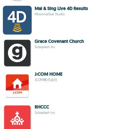
Mal & Sing Live 4D Results
MoonnieStar Studio
Grace Covenant Church
Subsplash Inc
J:COM HOME
JCOM株式会社
RHCCC
Subsplash Inc