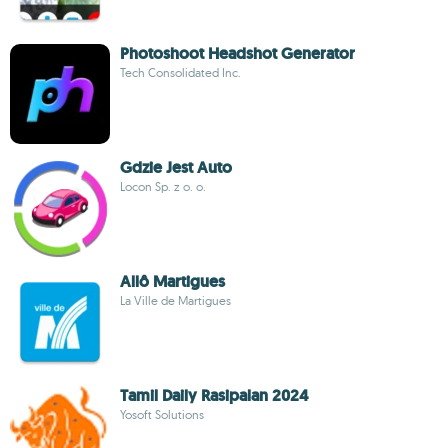
Photoshoot Headshot Generator
Tech Consolidated Inc.
Gdzie Jest Auto
Locon Sp. z o. o.
Allô Martigues
La Ville de Martigues
Tamil Daily Rasipalan 2024
Yosoft Solutions