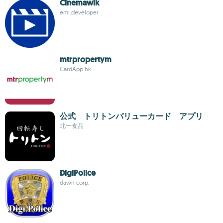
Cinemawik
emi.developer
mtrpropertym
CardApp.hk
公式 トリトンバリューカード アプリ
北一食品
DigiPolice
dawn corp.