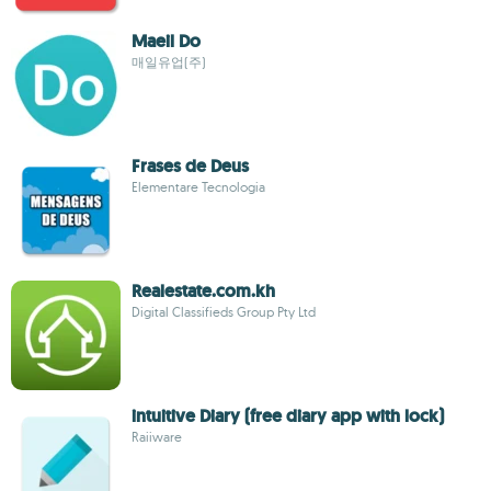
Maeil Do
매일유업(주)
Frases de Deus
Elementare Tecnologia
Realestate.com.kh
Digital Classifieds Group Pty Ltd
intuitive Diary (free diary app with lock)
Raiiware