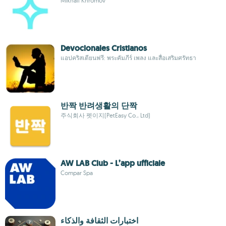
Mikhail Khromov
Devocionales Cristianos
แอปคริสเตียนฟรี: พระคัมภีร์ เพลง และสื่อเสริมศรัทธา
반짝 반려생활의 단짝
주식회사 펫이지(PetEasy Co., Ltd)
AW LAB Club - L’app ufficiale
Compar Spa
اختبارات الثقافة والذكاء