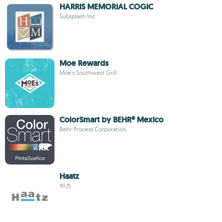
HARRIS MEMORIAL COGIC
Subsplash Inc
Moe Rewards
Moe's Southwest Grill
ColorSmart by BEHR® Mexico
Behr Process Corporation
Haatz
하츠