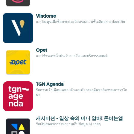
Vindome
แอปลงทุนเพื่อซื้อขายและถือครองไวน์ชั้นเลิศอย่างปลอดภัย
Opet
แอปชำระค่าน้ำมัน รับรางวัล และบริการรถยนต์
TGN Agenda
รับการแจ้งเตือนเฉพาะตัวและตัวกรองค้นหากิจกรรมตาราโก
นา
캐시미션 - 일상 속의 미니 알바! 돈버는앱
รับเงินสดจากการทำงานเก็บข้อมูล AI ง่ายๆ