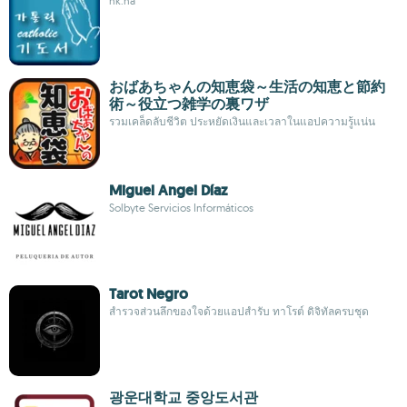
hk.ha
おばあちゃんの知恵袋～生活の知恵と節約
術～役立つ雑学の裏ワザ
รวมเคล็ดลับชีวิต ประหยัดเงินและเวลาในแอปความรู้แน่น
Miguel Angel Díaz
Solbyte Servicios Informáticos
Tarot Negro
สำรวจส่วนลึกของใจด้วยแอปสำรับ ทาโรต์ ดิจิทัลครบชุด
광운대학교 중앙도서관