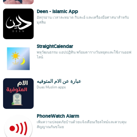
Deen - Islamic App
อัลกุรอาน เวลาละหมาด กิบละฮ์ และเครื่องมือศาสนาสำหรับ
มุสลิม
StraightCalendar
พหุวัฒนธรรม แอปปฏิทิน พร้อมตารางวันหยุดและใช้งานออฟ
ไลน์
عبارة عن الام المتوفيه
Duas Muslim apps
PhoneWatch Alarm
เพิ่มความปลอดภัยบ้านด้วยแจ้งเตือนเรียลไทม์และควบคุม
สัญญาณกันขโมย