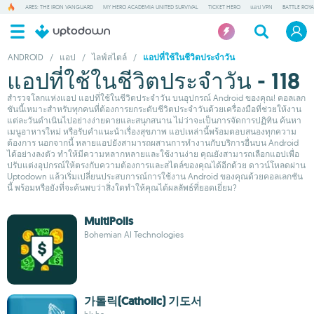
ARES: THE IRON VANGUARD
MY HERO ACADEMIA UNITED SURVIVAL
TICKET HERO
แอป VPN
BATTLE ROY
ANDROID
/
แอป
/
ไลฟ์สไตล์
/
แอปที่ใช้ในชีวิตประจำวัน
แอปที่ใช้ในชีวิตประจำวัน - 118
สำรวจโลกแห่งแอป แอปที่ใช้ในชีวิตประจำวัน บนอุปกรณ์ Android ของคุณ! คอลเลก
ชันนี้เหมาะสำหรับทุกคนที่ต้องการยกระดับชีวิตประจำวันด้วยเครื่องมือที่ช่วยให้งาน
แต่ละวันดำเนินไปอย่างง่ายดายและสนุกสนาน ไม่ว่าจะเป็นการจัดการปฏิทิน ค้นหา
เมนูอาหารใหม่ หรือรับคำแนะนำเรื่องสุขภาพ แอปเหล่านี้พร้อมตอบสนองทุกความ
ต้องการ นอกจากนี้ หลายแอปยังสามารถผสานการทำงานกับบริการอื่นบน Android
ได้อย่างลงตัว ทำให้มีความหลากหลายและใช้งานง่าย คุณยังสามารถเลือกแอปเพื่อ
ปรับแต่งอุปกรณ์ให้ตรงกับความต้องการและสไตล์ของคุณได้อีกด้วย ดาวน์โหลดผ่าน
Uptodown แล้วเริ่มเปลี่ยนประสบการณ์การใช้งาน Android ของคุณด้วยคอลเลกชัน
นี้ พร้อมหรือยังที่จะค้นพบว่าสิ่งใดทำให้คุณได้ผลลัพธ์ที่ยอดเยี่ยม?
MultiPolls
Bohemian AI Technologies
가톨릭(Catholic) 기도서