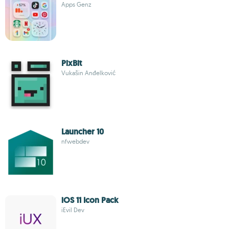
Apps Genz
PixBit
Vukašin Anđelković
Launcher 10
nfwebdev
iOS 11 Icon Pack
iEvil Dev