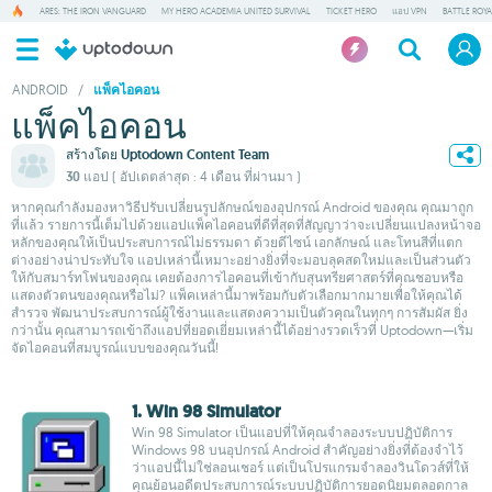
ARES: THE IRON VANGUARD
MY HERO ACADEMIA UNITED SURVIVAL
TICKET HERO
แอป VPN
BATTLE ROY
ANDROID
/
แพ็คไอคอน
แพ็คไอคอน
สร้างโดย
Uptodown Content Team
30 แอป
( อัปเดตล่าสุด : 4 เดือน ที่ผ่านมา )
หากคุณกำลังมองหาวิธีปรับเปลี่ยนรูปลักษณ์ของอุปกรณ์ Android ของคุณ คุณมาถูก
ที่แล้ว รายการนี้เต็มไปด้วยแอปแพ็คไอคอนที่ดีที่สุดที่สัญญาว่าจะเปลี่ยนแปลงหน้าจอ
หลักของคุณให้เป็นประสบการณ์ไม่ธรรมดา ด้วยดีไซน์ เอกลักษณ์ และโทนสีที่แตก
ต่างอย่างน่าประทับใจ แอปเหล่านี้เหมาะอย่างยิ่งที่จะมอบลุคสดใหม่และเป็นส่วนตัว
ให้กับสมาร์ทโฟนของคุณ เคยต้องการไอคอนที่เข้ากับสุนทรียศาสตร์ที่คุณชอบหรือ
แสดงตัวตนของคุณหรือไม่? แพ็คเหล่านี้มาพร้อมกับตัวเลือกมากมายเพื่อให้คุณได้
สำรวจ พัฒนาประสบการณ์ผู้ใช้งานและแสดงความเป็นตัวคุณในทุกๆ การสัมผัส ยิ่ง
กว่านั้น คุณสามารถเข้าถึงแอปที่ยอดเยี่ยมเหล่านี้ได้อย่างรวดเร็วที่ Uptodown—เริ่ม
จัดไอคอนที่สมบูรณ์แบบของคุณวันนี้!
1. Win 98 Simulator
Win 98 Simulator เป็นแอปที่ให้คุณจำลองระบบปฏิบัติการ
Windows 98 บนอุปกรณ์ Android สำคัญอย่างยิ่งที่ต้องจำไว้
ว่าแอปนี้ไม่ใช่ลอนเชอร์ แต่เป็นโปรแกรมจำลองวินโดวส์ที่ให้
คุณย้อนอดีตประสบการณ์ระบบปฏิบัติการยอดนิยมตลอดกาล