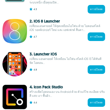
ระบบหนึ่ง เมื่อคุณเปิด...
4.3
ดาวน์โหลด
2. iOS 8 Launcher
เปลี่ยนแอนดรอยด์ ให้ลุคเหมือนไอโฟน ด้วย ไอคอนสไตล์
iOS วอลล์เปเปอร์ ใหม่ และ เอฟเฟกต์ ลื่นตา...
4.7
ดาวน์โหลด
3. Launcher iOS
เปลี่ยน แอนดรอยด์ ให้เหมือน ไอโฟน สไตล์ iOS 13 ได้ทันที
จัด ไอคอน...
4.8
ดาวน์โหลด
4. Icon Pack Studio
สร้างแพ็คไอคอนเอง บน Android ด้วย ตัวแก้ไข ละเอียด ปรับ
สี แสง เงา พื้นผิว...
4.4
ดาวน์โหลด