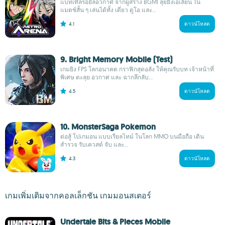
แบทเทิลรอยัลอวกาศ จากผู้สร้าง BGMI ลุยยิงเอเลี่ยน ใน
แมตช์สั้น ๆ เล่นได้ทั้ง เดี่ยว ดูโอ และ...
4.1
ดาวน์โหลด
9. Bright Memory Mobile (Test)
เกมยิง FPS โลกอนาคต กราฟิกสุดอลัง ให้คุณรับบท เจ้าหน้าที่
พิเศษ ตะลุย อวกาศ และ ฉากลึกลับ...
4.5
ดาวน์โหลด
10. MonsterSaga Pokemon
ต่อสู้ โปเกมอน แบบเรียลไทม์ ในโลก MMO บนมือถือ เดิน
สำรวจ รับเควสต์ จับ และ...
4.3
ดาวน์โหลด
เกมเพิ่มเติมจากคอลเล็กชัน เกมมอนสเตอร์
Undertale Bits & Pieces Mobile