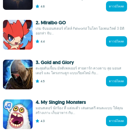
4.6
ดาวน์โหลด
2. Miraibo GO
เกม จับมอนสเตอร์ สไตล์ Palworld ในโลก โอเพนเวิลด์ 3 มิติ
ออกล่า จับ...
4.4
ดาวน์โหลด
3. Gold and Glory
ตะลุยดันเจี้ยน มัลติเพลเยอร์ สายดาร์ก ควงดาบ ลุย มอนส
เตอร์ และ โครงกระดูก แบบเรียลไทม์ กับ...
4.5
ดาวน์โหลด
4. My Singing Monsters
มอนสเตอร์ นักร้อง ที่ แต่ละตัว เล่นดนตรี คนละแบบ ให้คุณ
สร้างเกาะ เก็บอาหาร กับ...
4.3
ดาวน์โหลด