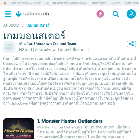
ARES: THE IRON VANGUARD
MY HERO ACADEMIA UNITED SURVIVAL
TICKET HERO
แอป VPN
BATTLE ROY
ANDROID
/
เกมมอนสเตอร์
เกมมอนสเตอร์
สร้างโดย
Uptodown Content Team
142 แอป
( อัปเดตล่าสุด : 1 สัปดาห์ ที่ผ่านมา )
ดื่มด่ำไปกับการรวบรวมเกมสัตว์ประหลาดที่ดีที่สุดสำหรับแอนดรอยด์ที่น่าตื่นเต้นได้ที่
Uptodown! ไม่ว่าคุณจะชอบต่อสู้กับสัตว์ร้ายขนาดยักษ์ เลี้ยงดูสิ่งมีชีวิตในตำนานที่
แปลกประหลาด หรือออกสำรวจการผจญภัยอันน่าตื่นเต้นที่เต็มไปด้วยความประหลาด
ใจเหนือธรรมชาติ รายการนี้มีสิ่งที่คุณต้องการ พัฒนาทักษะของคุณให้สมบูรณ์แบบใน
ฐานะผู้ฝึกสอนสัตว์ประหลาดหรือสวมบทบาทเป็นสัตว์ประหลาดผู้แข็งแกร่งด้วยตัว
คุณเอง เกมเหล่านี้มอบโลกที่สมจริง กราฟิกที่น่าดึงดูด และรูปแบบเกมที่เล่นเพลิน ซึ่ง
รับประกันความสนุกและตื่นเต้นไม่รู้จบ ลองนึกภาพว่าคุณกำลังวางแผนกลยุทธ์เพื่อ
ครองสนามรบหรือรวบรวมสิ่งมีชีวิตหายากเพื่อที่จะเป็นปรมาจารย์สัตว์ประหลาดขั้น
สูงสุด ลองดูการคัดสรรที่น่าทึ่งนี้ตอนนี้และดาวน์โหลดรายการโปรดของคุณโดยตรง
จาก Uptodown เพื่อดำดิ่งสู่จักรวาลที่น่าตื่นตาตื่นใจของเกมมอนสเตอร์!
1. Monster Hunter Outlanders
Monster Hunter Outlanders เป็นเกมสวมบทบาท แอ็กชัน 3
มิติ และเกมเอาชีวิตรอดที่ตั้งอยู่ในโลกเปิดขนาดใหญ่ที่มีสัตว์
ประหลาดยักษ์ที่น่ากลัวอาศัยอยู่ ไม่เหมือนกับภาคก่อน ๆ...